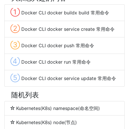
①
Docker CLI docker buildx build 常用命令
②
Docker CLI docker service create 常用命令
③
Docker CLI docker push 常用命令
④
Docker CLI docker run 常用命令
⑤
Docker CLI docker service update 常用命令
随机列表
Kubernetes(K8s) namespace(命名空间)
Kubernetes(K8s) node(节点)