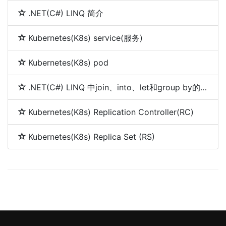
.NET(C#) LINQ 简介
Kubernetes(K8s) service(服务)
Kubernetes(K8s) pod
.NET(C#) LINQ 中join、into、let和group by的使用
Kubernetes(K8s) Replication Controller(RC)
Kubernetes(K8s) Replica Set (RS)