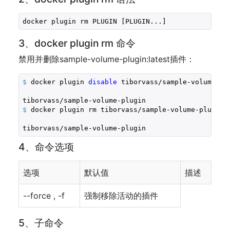
docker plugin rm PLUGIN [PLUGIN...]
3、docker plugin rm 命令
禁用并删除sample-volume-plugin:latest插件：
$
 docker plugin 
disable
 tiborvass/sample-volume-pl
$
 docker plugin rm tiborvass/sample-volume-plugin:
tiborvass/sample-volume-plugin
4、命令选项
选项
默认值
描述
--force , -f
强制移除活动的插件
5、子命令