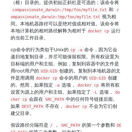
（根）目录的。提供初始正斜杠是可选的；该命令将
和
compassionate_darwin:/tmp/foo/myfile.txt
c
视为相
ompassionate_darwin:tmp/foo/myfile.txt
同。本地机器路径可以是绝对值或相对值。该命令将
本地计算机的相对路径解释为相对于
运行
docker cp
的当前工作目录。
cp命令的行为类似于Unix的
命令，因为它会
cp -a
递归地复制目录，并尽可能保留权限。所有权设置为
目标端的用户和主组。例如，复制到容器中的文件是
用root用户的
创建的。复制到本地机器的文
UID:GID
件是用调用
命令的用户的
创建
docker cp
UID:GID
的。然而，如果指定
选项，
将所有权
-a
docker cp
设置为源上的用户和主组。如果指定了
选项，
-L
do
会跟在
中的任何符号链接后面。
cker cp
SRC_PATH
如果
不存在，
不会为它们创
DEST_PATH
docker cp
建父目录。
假设路径分隔符是
，
的第一个参数和
/
SRC_PATH
DE