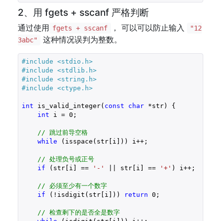
2、用 fgets + sscanf 严格判断
通过使用
， 可以可以防止输入
fgets + sscanf
"12
这种情况误判为整数。
3abc"
#include 
<stdio.h>
#include 
<stdlib.h>
#include 
<string.h>
#include 
<ctype.h>
int
 is_valid_integer(
const
char
 *str) {

int
 i = 
0
;

// 跳过前导空格
while
 (isspace(str[i])) i++;

// 处理负号或正号
if
 (str[i] == 
'-'
 || str[i] == 
'+'
) i++;

// 必须至少有一个数字
if
 (!isdigit(str[i])) 
return
0
;

// 检查剩下的是否全是数字