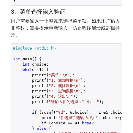
3、菜单选择输入验证
用户需要输入一个整数来选择菜单项。如果用户输入
非整数，需要提示重新输入，防止程序崩溃或逻辑异
常。
#include 
<stdio.h>
int
 main() {

int
 choice;

while
 (
1
) {

        printf(
"菜单：\n"
);

        printf(
"1. 添加数据\n"
);

        printf(
"2. 删除数据\n"
);

        printf(
"3. 查询数据\n"
);

        printf(
"4. 退出\n"
);

        printf(
"请输入你的选择（1-4）："
);

if
 (scanf(
"%d"
, &choice) == 
1
 && choice >=
            printf(
"你选择了选项 %d\n"
, choice);

if
 (choice == 
4
) 
break
;

        } 
else
 {
