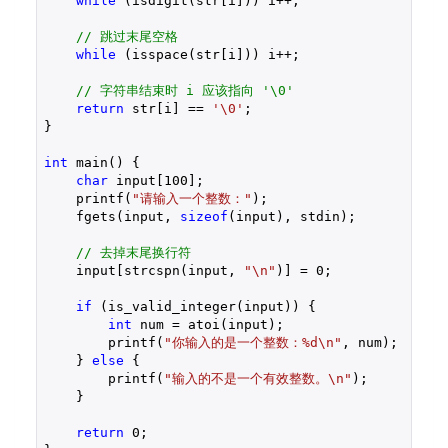
while
 (isdigit(str[i])) i++;

// 跳过末尾空格
while
 (isspace(str[i])) i++;

// 字符串结束时 i 应该指向 '\0'
return
 str[i] == 
'\0'
;

}

int
 main() {

char
 input[
100
];

    printf(
"请输入一个整数："
);

    fgets(input, 
sizeof
(input), stdin);

// 去掉末尾换行符
    input[strcspn(input, 
"\n"
)] = 
0
;

if
 (is_valid_integer(input)) {

int
 num = atoi(input);

        printf(
"你输入的是一个整数：%d\n"
, num);

    } 
else
 {

        printf(
"输入的不是一个有效整数。\n"
);

    }

return
0
;
