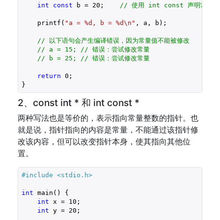
int
const
 b = 
20
;    
// 使用 int const 声明常量
    printf(
"a = %d, b = %d\n"
, a, b);

// 以下语句会产生编译错误，因为常量值不能被修改
// a = 15; // 错误：尝试修改常量
// b = 25; // 错误：尝试修改常量
return
0
;

}
2、const int * 和 int const *
两种写法也是等价的，表示指向常量整数的指针。也
就是说，指针指向的内容是常量，不能通过该指针修
改该内容，但可以改变指针本身，使其指向其他位
置。
#include 
<stdio.h>
int
 main() {

int
 x = 
10
;

int
 y = 
20
;
