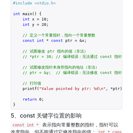
#include 
<stdio.h>
int
 main() {

int
 x = 
10
;

int
 y = 
20
;

// 定义一个常量指针，指向一个常量整数
const
int
 * 
const
 ptr = &x;

// 试图修改 ptr 指向的值（非法）
// *ptr = 30; // 编译错误：无法通过 const 指针修
// 试图修改指针本身所指向的地址（非法）
// ptr = &y;  // 编译错误：无法修改 const 指针本身
// 打印值
    printf(
"Value pointed by ptr: %d\n"
, *ptr); 
//
return
0
;

}
5、const 关键字位置的影响
表示指向常量整数的指针，指针可以
const int *
改变指向，但不能通过它修改指向的值；
int * cons