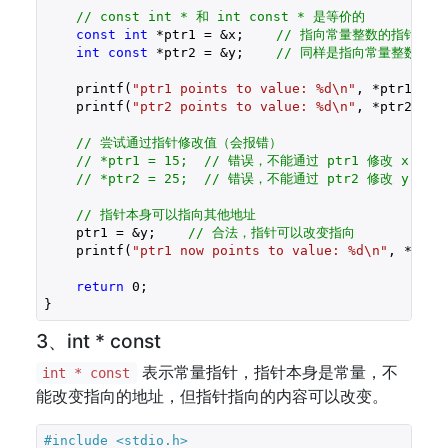
// const int * 和 int const * 是等价的
const
int
 *ptr1 = &x;    
// 指向常量整数的指针
int
const
 *ptr2 = &y;    
// 同样是指向常量整数的指
    printf(
"ptr1 points to value: %d\n"
, *ptr1);  
    printf(
"ptr2 points to value: %d\n"
, *ptr2);  
// 尝试通过指针修改值（会报错）
// *ptr1 = 15;  // 错误，不能通过 ptr1 修改 x 的值
// *ptr2 = 25;  // 错误，不能通过 ptr2 修改 y 的值
// 指针本身可以指向其他地址
    ptr1 = &y;    
// 合法，指针可以改变指向
    printf(
"ptr1 now points to value: %d\n"
, *ptr1
return
0
;

}
3、int * const
表示常量指针，指针本身是常量，不
int * const
能改变指向的地址，但指针指向的内容可以改变。
#include 
<stdio.h>