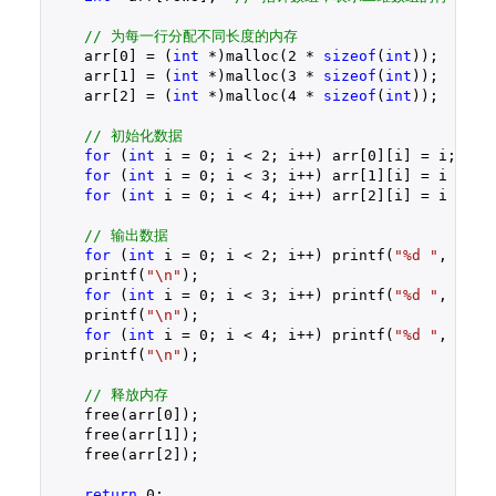
// 为每一行分配不同长度的内存
    arr[
0
] = (
int
 *)malloc(
2
 * 
sizeof
(
int
));  
// 
    arr[
1
] = (
int
 *)malloc(
3
 * 
sizeof
(
int
));  
// 
    arr[
2
] = (
int
 *)malloc(
4
 * 
sizeof
(
int
));  
// 
// 初始化数据
for
 (
int
 i = 
0
; i < 
2
; i++) arr[
0
][i] = i;

for
 (
int
 i = 
0
; i < 
3
; i++) arr[
1
][i] = i + 
10
;
for
 (
int
 i = 
0
; i < 
4
; i++) arr[
2
][i] = i + 
20
;
// 输出数据
for
 (
int
 i = 
0
; i < 
2
; i++) printf(
"%d "
, arr[
    printf(
"\n"
);

for
 (
int
 i = 
0
; i < 
3
; i++) printf(
"%d "
, arr[
    printf(
"\n"
);

for
 (
int
 i = 
0
; i < 
4
; i++) printf(
"%d "
, arr[
    printf(
"\n"
);

// 释放内存
    free(arr[
0
]);

    free(arr[
1
]);

    free(arr[
2
]);

return
0
;
