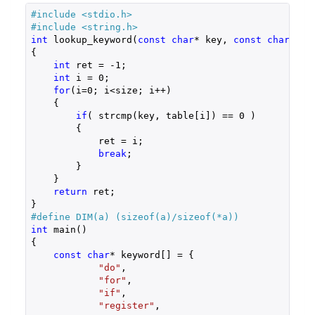
#include 
<stdio.h>
#include 
<string.h>
int
 lookup_keyword(
const
char
* key, 
const
char
* ta
{

int
 ret = 
-1
;

int
 i = 
0
;

for
(i=
0
; i<size; i++)

    {

if
( strcmp(key, table[i]) == 
0
 )

        {

            ret = i;

break
;

        }

    }

return
 ret;

#define DIM(a) (sizeof(a)/sizeof(*a))
int
 main()

{

const
char
* keyword[] = {

"do"
,

"for"
,

"if"
,

"register"
,
