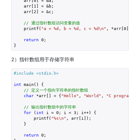
    arr[
0
] = &a;

    arr[
1
] = &b;

    arr[
2
] = &c;

// 通过指针数组访问变量的值
    printf(
"a = %d, b = %d, c = %d\n"
, *arr[
0
], *a
return
0
;

2）指针数组用于存储字符串
#include 
<stdio.h>
int
 main() {

// 定义一个指向字符串的指针数组
char
 *arr[] = {
"Hello"
, 
"World"
, 
"C programmin
// 输出指针数组中的字符串
for
 (
int
 i = 
0
; i < 
3
; i++) {

        printf(
"%s\n"
, arr[i]);

    }

return
0
;
