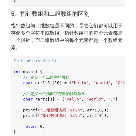
5、指针数组和二维数组的区别
指针数组与二维数组是不同的，尽管它们都可以用于
存储多个字符串或数组。指针数组中的每个元素都是
一个指针，而二维数组中的每个元素都是一个数组元
素。
#include 
<stdio.h>
int
 main() {

// 定义一个二维字符数组
char
 arr1[
3
][
10
] = {
"Hello"
, 
"World"
, 
"C"
};

// 定义一个指向字符串的指针数组
char
 *arr2[
3
] = {
"Hello"
, 
"World"
, 
"C"
};

    printf(
"二维数组访问：%s\n"
, arr1[
0
]);

    printf(
"指针数组访问：%s\n"
, arr2[
0
]);

return
0
;
