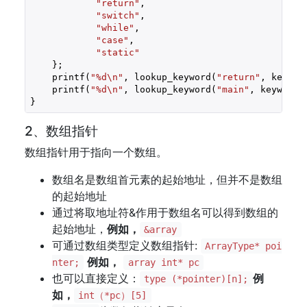
"return"
,

"switch"
,

"while"
,

"case"
,

"static"
    };

    printf(
"%d\n"
, lookup_keyword(
"return"
, keywor
    printf(
"%d\n"
, lookup_keyword(
"main"
, keyword,
}
2、数组指针
数组指针用于指向一个数组。
数组名是数组首元素的起始地址，但并不是数组
的起始地址
通过将取地址符&作用于数组名可以得到数组的
起始地址，
例如，
&array
可通过数组类型定义数组指针:
ArrayType* poi
例如，
nter;
array int* pc
也可以直接定义：
例
type (*pointer)[n];
如，
int（*pc）[5]