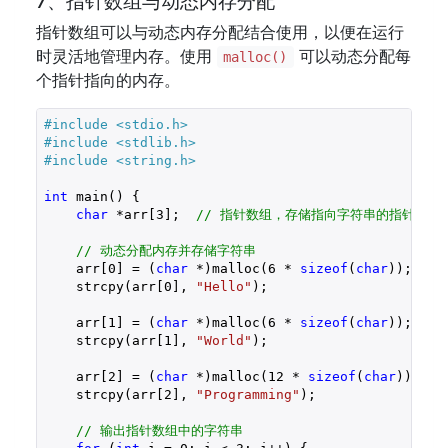
7、指针数组与动态内存分配
指针数组可以与动态内存分配结合使用，以便在运行
时灵活地管理内存。使用
可以动态分配每
malloc()
个指针指向的内存。
#include 
<stdio.h>
#include 
<stdlib.h>
#include 
<string.h>
int
 main() {

char
 *arr[
3
];  
// 指针数组，存储指向字符串的指针
// 动态分配内存并存储字符串
    arr[
0
] = (
char
 *)malloc(
6
 * 
sizeof
(
char
));  
/
    strcpy(arr[
0
], 
"Hello"
);

    arr[
1
] = (
char
 *)malloc(
6
 * 
sizeof
(
char
));

    strcpy(arr[
1
], 
"World"
);

    arr[
2
] = (
char
 *)malloc(
12
 * 
sizeof
(
char
));

    strcpy(arr[
2
], 
"Programming"
);

// 输出指针数组中的字符串