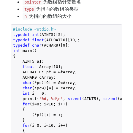
为数组指针变量名
pointer
为指向的数组的类型
type
为指向的数组的大小
n
#include 
<stdio.h>
typedef
int
(AINT5)[
5
typedef
float
(AFLOAT10)[
10
typedef
char
(ACHAR9)[
9
int
 main()

{

    AINT5 a1;

float
 fArray[
10
];

    AFLOAT10* pf = &fArray;

    ACHAR9 cArray;

char
(*pc)[
9
] = &cArray;

char
(*pcw)[
4
] = cArray;

int
 i = 
0
;

    printf(
"%d, %d\n"
, 
sizeof
(AINT5), 
sizeof
(a1));

for
(i=
0
; i<
10
; i++)

    {

        (*pf)[i] = i;

    }

for
(i=
0
; i<
10
; i++)

    {
