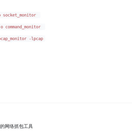
o socket_monitor
-o command_monitor
pcap_monitor -lpcap
易的网络抓包工具