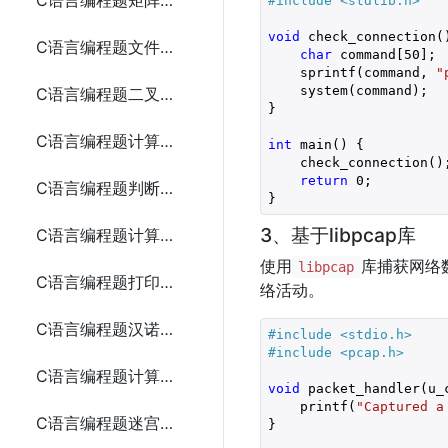
C语言编程题矩阵加法
#include 
<stdlib.h>
void
 check_connection()
C语言编程题文件复制
char
 command[
50
];

    sprintf(command, 
"
    system(command);

C语言编程题二叉树遍历
}

C语言编程题计算最大公约数
int
 main() {

    check_connection();
return
0
;

C语言编程题判断回文字符串
}
3、基于libpcap库
C语言编程题计算两个数的和、差、积、商
使用
库捕获网络
libpcap
C语言编程题打印九九乘法表
络活动。
C语言编程题汉诺塔问题
#include 
<stdio.h>
#include 
<pcap.h>
C语言编程题计算逆波兰表达式
void
 packet_handler(u_
    printf(
"Captured a
C语言编程题迷宫求解
}
