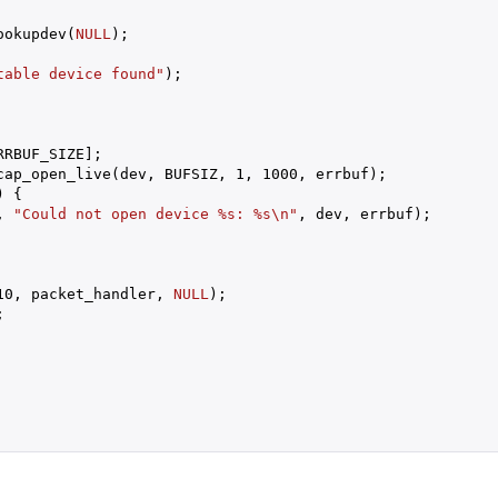
ookupdev(
NULL
);

table device found"
);

RBUF_SIZE];

cap_open_live(dev, BUFSIZ, 
1
, 
1000
, errbuf);

) {

, 
"Could not open device %s: %s\n"
, dev, errbuf);

10
, packet_handler, 
NULL
);


