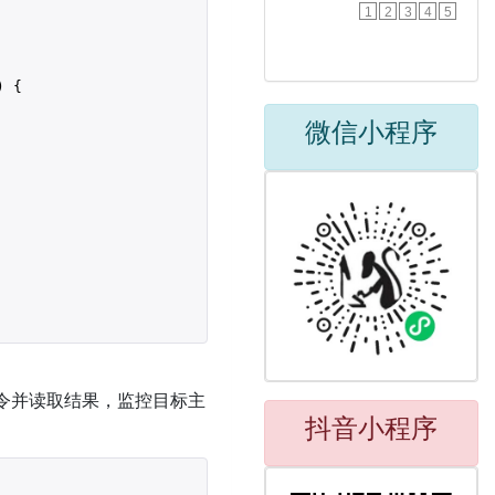
1
2
3
4
5
) {

微信小程序
令并读取结果，监控目标主
抖音小程序