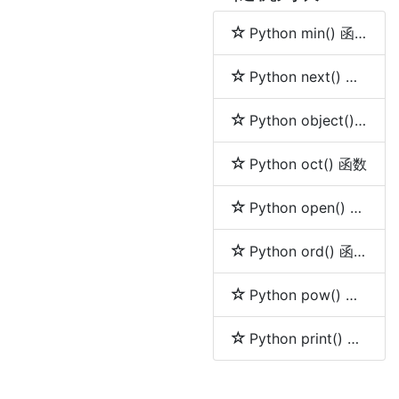
Python min() 函数
Python next() 函数
Python object() 函数
Python oct() 函数
Python open() 函数
Python ord() 函数
Python pow() 函数
Python print() 函数