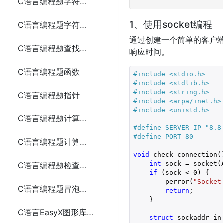
C语言编程题字符串连接3种方法
1、使用socket编程
C语言编程题字符串反转5种方法
通过创建一个简单的客户端
C语言编程题查找子字符串5种方法
响应时间。
C语言编程题函数
#include 
<stdio.h>
#include 
<stdlib.h>
#include 
<string.h>
C语言编程题指针
#include 
<arpa/inet.h>
#include 
<unistd.h>
C语言编程题计算数组的平均值6种方法
#define SERVER_IP 
"8.8
#define PORT 80
C语言编程题计算阶乘5种方法
void
 check_connection()
int
 sock = socket(
C语言编程题检查素数
if
 (sock < 
0
) {

        perror(
"Socket
C语言编程题冒泡排序
return
;

    }

C语言EasyX图形库实现圆盘时钟
struct
 sockaddr_in 