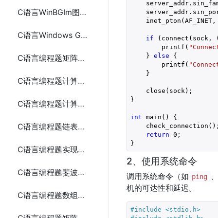
    server_addr.sin_fam
C语言WinBGIm图形库实现圆盘时钟
    server_addr.sin_por
    inet_pton(AF_INET,
C语言Windows GDI实现圆盘时钟
if
 (connect(sock, 
        printf(
"Connec
    } 
else
 {

C语言编程题矩阵乘法
        printf(
"Connec
    }

C语言编程题计算数组中的最大和最小值5种方法
    close(sock);

}

C语言编程题计算两个字符串的长度
int
 main() {

C语言编程题链表的创建和遍历
    check_connection();
return
0
;

C语言编程题实现二分查找
2、使用系统命令
C语言编程题斐波那契数列
调用系统命令（如
ping
机的可达性和延迟。
C语言编程题数组反转
#include 
<stdio.h>