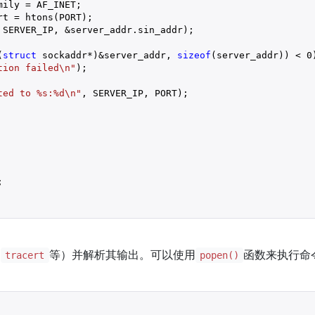
ily = AF_INET;

t = htons(PORT);

 SERVER_IP, &server_addr.sin_addr);

(
struct
 sockaddr*)&server_addr, 
sizeof
(server_addr)) < 
0
tion failed\n"
);

ted to %s:%d\n"
, SERVER_IP, PORT);



、
等）并解析其输出。可以使用
函数来执行命
tracert
popen()