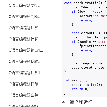
void
 check_traffic() {

C语言编程题交换两个变量的值
char
 *dev = pcap_l
if
 (dev == 
NULL
) {

        perror(
"No sui
C语言编程题判断一个年份是否为闰年
return
;

    }

C语言编程题计算从1到n的自然数之和
char
 errbuf[PCAP_ER
    pcap_t *handle = p
C语言编程题计算一个整数的各位数字之和
if
 (handle == 
NULL
        fprintf(stderr
C语言编程题输出1到100之间的所有素数
return
;

    }

C语言编程题反转一个整数
    pcap_loop(handle, 
    pcap_close(handle);
}

C语言编程题计算1到n的所有偶数之和
int
 main() {

C语言编程题打印金字塔形图案
    check_traffic();

return
0
;

}
C语言编程题合并两个数组
4、编译和运行
C语言编程题查找数组中的重复元素