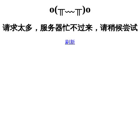
o(╥﹏╥)o
请求太多，服务器忙不过来，请稍候尝试
刷新