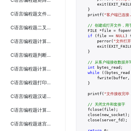
C语言编程题矩阵加法
        exit(EXIT_FAILU
    }

C语言编程题文件复制
    printf(
"客户端已连接.
// 创建或打开文件，用
C语言编程题二叉树遍历
    FILE *file = fopen
if
 (file == 
NULL
) {
C语言编程题计算最大公约数
        perror(
"文件打开
        exit(EXIT_FAILU
    }

C语言编程题判断回文字符串
// 从客户端接收数据并
int
 bytes_read;

C语言编程题计算两个数的和、差、积、商
while
 ((bytes_read
        fwrite(buffer,
C语言编程题打印九九乘法表
    }

    printf(
"文件接收完毕，已
C语言编程题汉诺塔问题
// 关闭文件和套接字
C语言编程题计算逆波兰表达式
    fclose(file);

    close(new_socket);

    close(server_fd);

C语言编程题迷宫求解
return
0
;
