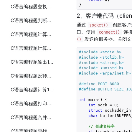
C语言编程题交换两个变量的值
2、客户端代码（clien
C语言编程题判断一个年份是否为闰年
通过
创建客户
socket()
口。使用
连接
connect()
C语言编程题计算从1到n的自然数之和
发送给服务器。关闭文
()
C语言编程题计算一个整数的各位数字之和
#include 
<stdio.h>
#include 
<stdlib.h>
C语言编程题输出1到100之间的所有素数
#include 
<string.h>
#include 
<unistd.h>
#include 
<arpa/inet.h>
C语言编程题反转一个整数
#define PORT 8080
C语言编程题计算1到n的所有偶数之和
#define BUFFER_SIZE 10
int
 main() {

C语言编程题打印金字塔形图案
int
 sock = 
0
;

struct
 sockaddr_in 
char
 buffer[BUFFER
C语言编程题合并两个数组
// 创建套接字
C语言编程题查找数组中的重复元素
if
 ((sock = socket