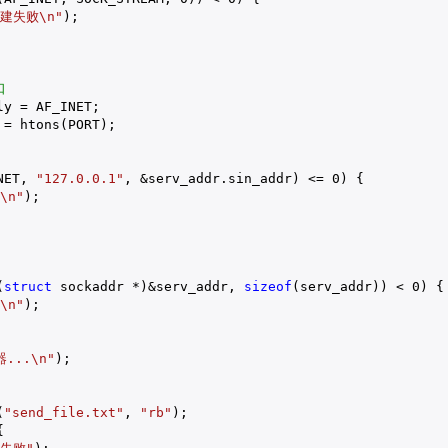
建失败\n"
);

口
y = AF_INET;

= htons(PORT);

NET, 
"127.0.0.1"
, &serv_addr.sin_addr) <= 
0
) {

\n"
);

(
struct
 sockaddr *)&serv_addr, 
sizeof
(serv_addr)) < 
0
) {

\n"
);

...\n"
);

(
"send_file.txt"
, 
"rb"
);


