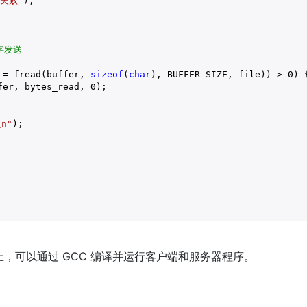
失败"
);

字发送
 = fread(buffer, 
sizeof
(
char
), BUFFER_SIZE, file)) > 
0
) {
fer, bytes_read, 
0
);

n"
);

S 系统上，可以通过 GCC 编译并运行客户端和服务器程序。