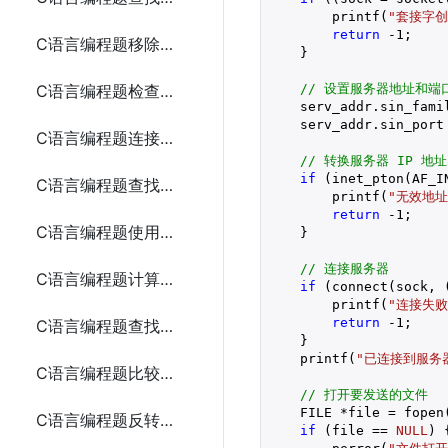
        printf(
"套接字创
return
-1
;

C语言编程题移除数组中的重复元素
    }

// 设置服务器地址和端
C语言编程题检查两个数组是否相等
    serv_addr.sin_famil
    serv_addr.sin_port 
C语言编程题连接两个字符串
// 转换服务器 IP 地址
if
 (inet_pton(AF_I
C语言编程题查找一个字符串中的所有元音字母
        printf(
"无效地址
return
-1
;

C语言编程题使用指针交换两个变量的值
    }

// 连接服务器
C语言编程题计算数组元素的和（使用指针）
if
 (connect(sock, 
        printf(
"连接失败
return
-1
;

C语言编程题查找数组中的最大值（使用指针）
    }

    printf(
"已连接到服务器
C语言编程题比较两个字符串（使用指针）
// 打开要发送的文件
    FILE *file = fopen
C语言编程题反转一个字符串（使用指针）
if
 (file == 
NULL
) {