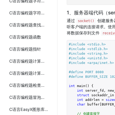
C语言编程题字符串连接3种方法
1、服务器端代码（serv
C语言编程题字符串反转5种方法
通过
创建服务
socket()
C语言编程题查找子字符串5种方法
听客户端的连接请求。使
将数据保存到文件
receiv
C语言编程题函数
#include 
<stdio.h>
C语言编程题指针
#include 
<stdlib.h>
#include 
<string.h>
#include 
<unistd.h>
C语言编程题计算数组的平均值6种方法
#include 
<arpa/inet.h>
#define PORT 8080
C语言编程题计算阶乘5种方法
#define BUFFER_SIZE 10
C语言编程题检查素数
int
 main() {

int
 server_fd, new_
struct
 sockaddr_in 
C语言编程题冒泡排序
int
 addrlen = 
size
char
 buffer[BUFFER
C语言EasyX图形库实现圆盘时钟
// 创建套接字