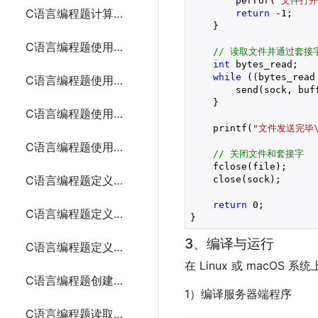
        perror(
"文件打开
C语言编程题计算动态分配内存存储n个整数的和
return
-1
;

    }

C语言编程题使用指针和函数计算两个整数的最大公约数
// 读取文件并通过套接
int
 bytes_read;

while
 ((bytes_read
C语言编程题使用指针和函数实现字符串的连接
        send(sock, buf
    }

C语言编程题使用指针和函数查找字符串中的字符
    printf(
"文件发送完毕\
C语言编程题使用指针和函数排序数组
// 关闭文件和套接字
    fclose(file);

C语言编程题定义时间、学生和复数结构体
    close(sock);

return
0
;

C语言编程题定义矩形、日期和员工结构体
}
3、编译与运行
C语言编程题定义点、书籍、三角形和汽车结构体
在 Linux 或 macO
C语言编程题创建并写入文本文件
1）编译服务器端程序
C语言编程题读取文本文件并输出其内容