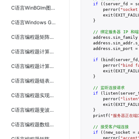
if
 ((server_fd = s
C语言WinBGIm图形库实现圆盘时钟
        perror(
"socket
        exit(EXIT_FAILU
    }

C语言Windows GDI实现圆盘时钟
// 绑定服务器 IP 和
C语言编程题矩阵乘法
    address.sin_family 
    address.sin_addr.s_
    address.sin_port = 
C语言编程题计算数组中的最大和最小值5种方法
if
 (bind(server_fd
        perror(
"bind f
C语言编程题计算两个字符串的长度
        exit(EXIT_FAILU
    }

C语言编程题链表的创建和遍历
// 监听连接请求
if
 (listen(server_
C语言编程题实现二分查找
        perror(
"listen
        exit(EXIT_FAILU
C语言编程题斐波那契数列
    }

    printf(
"服务器正在端口
C语言编程题数组反转
// 接受客户端连接
if
 ((new_socket = 
        perror(
"accept