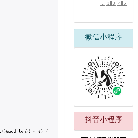
1
2
3
4
5
微信小程序
抖音小程序
t*)&addrlen)) < 
0
) {
