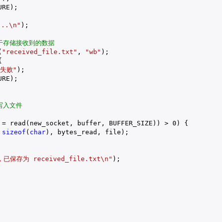
RE);

..\n"
);

于存储接收到的数据
(
"received_file.txt"
, 
"wb"
);



失败"
);

RE);

写入文件
 = read(new_socket, buffer, BUFFER_SIZE)) > 
0
) {

 
sizeof
(
char
), bytes_read, file);

保存为 received_file.txt\n"
);
