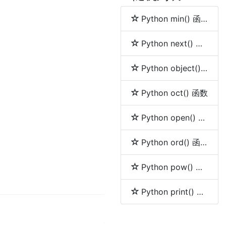
Python min() 函数
Python next() 函数
Python object() 函数
Python oct() 函数
Python open() 函数
Python ord() 函数
Python pow() 函数
Python print() 函数