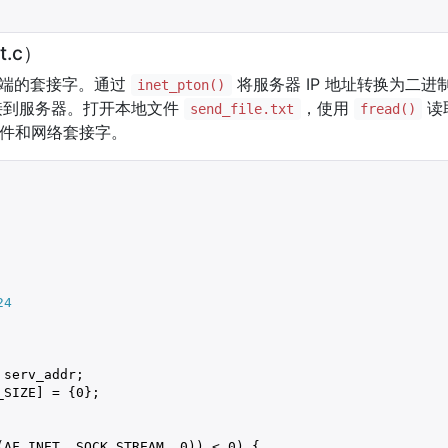
t.c）
端的套接字。通过
将服务器 IP 地址转换为二
inet_pton()
到服务器。打开本地文件
，使用
读
send_file.txt
fread()
件和网络套接字。
24
serv_addr;

_SIZE] = {
0
};

(AF_INET, SOCK_STREAM, 
0
)) < 
0
) {
