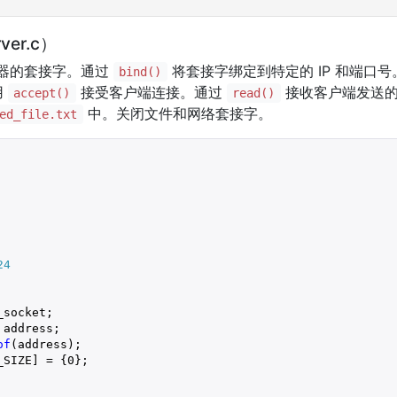
er.c）
器的套接字。通过
将套接字绑定到特定的 IP 和端口
bind()
用
接受客户端连接。通过
接收客户端发送
accept()
read()
中。关闭文件和网络套接字。
ed_file.txt
24
socket;

address;

of
(address);

_SIZE] = {
0
};
