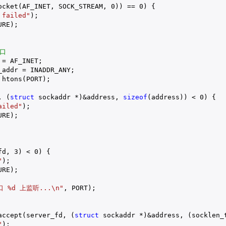
ocket(AF_INET, SOCK_STREAM, 
0
)) == 
0
) {

 failed"
);

RE);

端口
= AF_INET;

addr = INADDR_ANY;

htons(PORT);

, (
struct
 sockaddr *)&address, 
sizeof
(address)) < 
0
) {

ailed"
);

RE);

fd, 
3
) < 
0
) {

"
);

RE);

 %d 上监听...\n"
, PORT);

accept(server_fd, (
struct
 sockaddr *)&address, (socklen_
"
);
