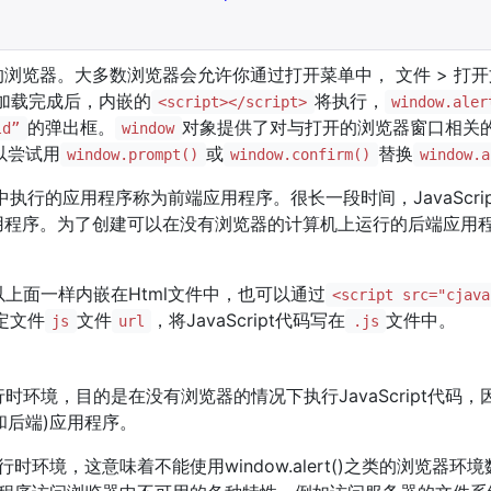
器。大多数浏览器会允许你通过打开菜单中， 文件 > 打开文件 > 
 加载完成后，内嵌的
将执行，
<script></script>
window.aler
的弹出框。
对象提供了对与打开的浏览器窗口相关
ld”
window
可以尝试用
或
替换
window.prompt()
window.confirm()
window.a
执行的应用程序称为前端应用程序。很长一段时间，JavaScri
用程序。为了创建可以在没有浏览器的计算机上运行的后端应用
码可以上面一样内嵌在Html文件中，也可以通过
<script src="cjava
定文件
文件
，将JavaScript代码写在
文件中。
js
url
.js
运行时环境，目的是在没有浏览器的情况下执行JavaScript代码，
端和后端)应用程序。
行时环境，这意味着不能使用window.alert()之类的浏览器环