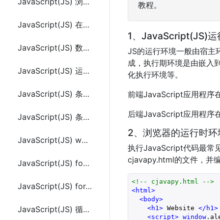
JavaScript(JS) 浏览器中设置启用或禁用
教程。
JavaScript(JS) 在HTML文件中的位置
1、JavaScript(JS
JavaScript(JS) 数据类型和变量
JS的运行环境一般由宿主
成，执行期环境是由嵌入到
JavaScript(JS) 运算符(操作符)
化执行环境等。
JavaScript(JS) 条件判断语句(if else)
前端JavaScript应
后端JavaScript应
JavaScript(JS) 条件判断语句(switch case)
2、浏览器的运行时环
JavaScript(JS) while循环语句
执行JavaScript
cjavapy.html的文件，
JavaScript(JS) for循环语句
<!-- cjavapy.html -->
JavaScript(JS) for...in循环的使用
<
html
>
<
body
>
<
h1
>
 Website 
</
h1
>
JavaScript(JS) 循环控制break和continue关键字
<
script
>
window
.al