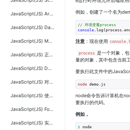
JavaScript(JS) String 对象
e运行时环境允许后端应
例如，创建了一个名为dem
JavaScript(JS) Array 对象
// 环境变量process
JavaScript(JS) Date 对象
console
.log(process.en
JavaScript(JS) Math 对象
注意
：现在使用
console.
是一个对象，包含
process
JavaScript(JS) 正则表达式 和 RegExp 对象
量的对象，其中包含当前工
JavaScript(JS) Document Object Model 或 DOM
要执行此文件中的JavaS
JavaScript(JS) 对象(Object)简介
node
 demo.js
JavaScript(JS) 使用try...catch...finally错误异常处理
node命令告诉计算机在no
要执行的代码。
JavaScript(JS) Form表单验证
例如，
JavaScript(JS) 实现动画(Animation)
$
 node