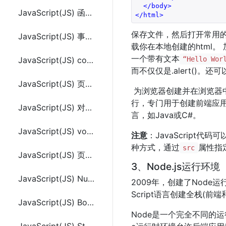
</
body
>
JavaScript(JS) 函数(function)
</
html
>
保存文件，然后打开常用的浏览
JavaScript(JS) 事件(event)
载你在本地创建的html。
一个带有文本
JavaScript(JS) cookie介绍及使用
“Hello Wor
而不仅仅是.alert()。还
JavaScript(JS) 页面重定向(window.location)
为浏览器创建并在浏览器中
行，专门用于创建前端应
JavaScript(JS) 对话框(alert、confirm)
言，如Java或C#。
JavaScript(JS) void关键字
注意
：JavaScript代
种方式，通过
属性指
src
JavaScript(JS) 页面打印
3、Node.js运行环境
JavaScript(JS) Number 对象
2009年，创建了Node
Script语言创建全栈(前
JavaScript(JS) Boolean 对象
Node是一个完全不同的运