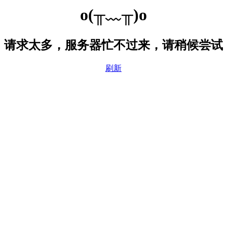
o(╥﹏╥)o
请求太多，服务器忙不过来，请稍候尝试
刷新