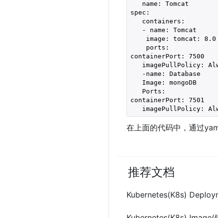
   name: Tomcat

spec:

   containers:

   - name: Tomcat

    image: tomcat: 8.0

    ports:

containerPort: 7500

   imagePullPolicy: Alw
   -name: Database

   Image: mongoDB

   Ports:

containerPort: 7501

   imagePullPolicy: Al
在上面的代码中，通过yam
推荐文档
Kubernetes(K8s) Deploy
Kubernetes(K8s) Image