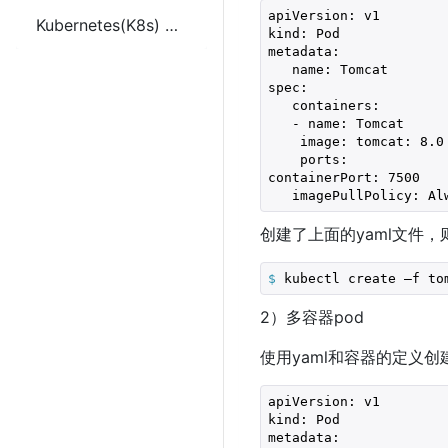
apiVersion: v1

Kubernetes(K8s) NetworkPolicy(网络策略)
kind: Pod

metadata:

   name: Tomcat

spec:

   containers:

   - name: Tomcat

    image: tomcat: 8.0

    ports:

containerPort: 7500

   imagePullPolicy: Al
创建了上面的yaml文件，
$
 kubectl create –f to
2）多容器pod
使用yaml和容器的定义创
apiVersion: v1

kind: Pod

metadata:
