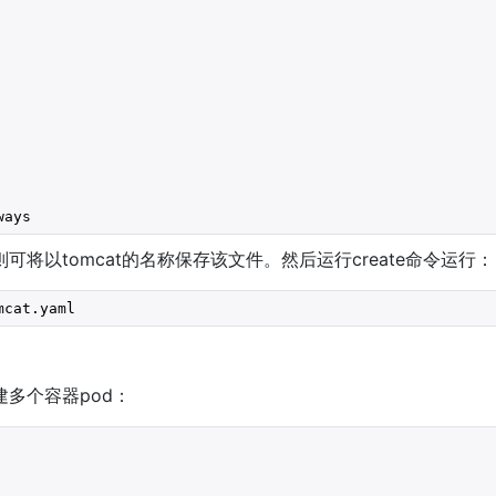
ways
则可将以tomcat的名称保存该文件。然后运行create命令运行：
mcat.yaml
建多个容器pod：