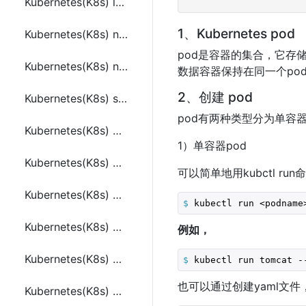
Kubernetes(K8s) label(标签)和selector(选择器)
1、Kubernetes pod
Kubernetes(K8s) namespace(命名空间)
pod是容器的集合，它存储
Kubernetes(K8s) node(节点)
数据容器保持在同一个po
2、创建 pod
Kubernetes(K8s) service(服务)
pod有两种类型分为单容器
Kubernetes(K8s) pod
1）单容器pod
Kubernetes(K8s) Replication Controller(RC)
可以简单地用kubctl ru
Kubernetes(K8s) Replica Set (RS)
$
 kubectl run <podname
Kubernetes(K8s) Deployment
例如，
Kubernetes(K8s) Volume(存储卷)
$
 kubectl run tomcat -
也可以通过创建yaml文件，然
Kubernetes(K8s) Secret