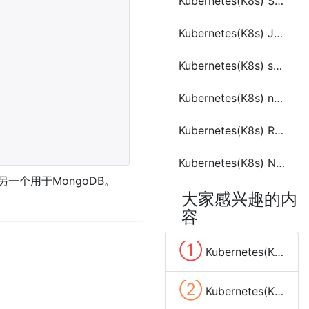
Kubernetes(K8s) Secret
Kubernetes(K8s) Job(作业)
Kubernetes(K8s) service(服务)
Kubernetes(K8s) namespace(命名空间)
Kubernetes(K8s) Replica Set (RS)
Kubernetes(K8s) NetworkPolicy(网络策略)
另一个用于MongoDB。
大家感兴趣的内
容
①
Kubernetes(K8s) 入门教程
②
Kubernetes(K8s) label(标签)和selector(选择器)