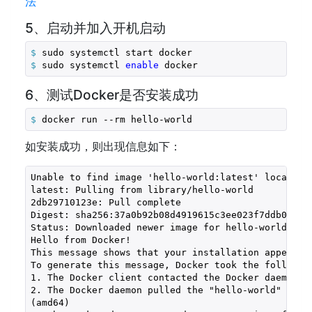
法
5、启动并加入开机启动
$
 sudo systemctl start docker
$
 sudo systemctl 
enable
 docker
6、测试Docker是否安装成功
$
 docker run --rm hello-world
如安装成功，则出现信息如下：
Unable to find image 'hello-world:latest' locally

latest: Pulling from library/hello-world

2db29710123e: Pull complete

Digest: sha256:37a0b92b08d4919615c3ee023f7ddb068d12
Status: Downloaded newer image for hello-world:late
Hello from Docker!

This message shows that your installation appears t
To generate this message, Docker took the following
1. The Docker client contacted the Docker daemon.

2. The Docker daemon pulled the "hello-world" image
(amd64)
