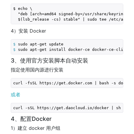
$ echo \

  "deb [arch=amd64 signed-by=/usr/share/keyrings/d
  $(lsb_release -cs) stable" | sudo tee /etc/apt/s
4）安装 Docker
$
 sudo apt-get update
$
 sudo apt-get install docker-ce docker-ce-cli con
3、使用官方安装脚本自动安装
指定使用国内源进行安装
curl -fsSL https://get.docker.com | bash -s docker
或者
curl -sSL https://get.daocloud.io/docker | sh
4、配置Docker
1）建立 docker 用户组