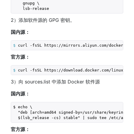
    gnupg \

2）添加软件源的 GPG 密钥。
国内源：
$
 curl -fsSL https://mirrors.aliyun.com/docker-ce/
官方源：
$
 curl -fsSL https://download.docker.com/linux/ubu
3）向 sources.list 中添加 Docker 软件源
国内源：
$ echo \

  "deb [arch=amd64 signed-by=/usr/share/keyrings/d
  $(lsb_release -cs) stable" | sudo tee /etc/apt/s
官方源：