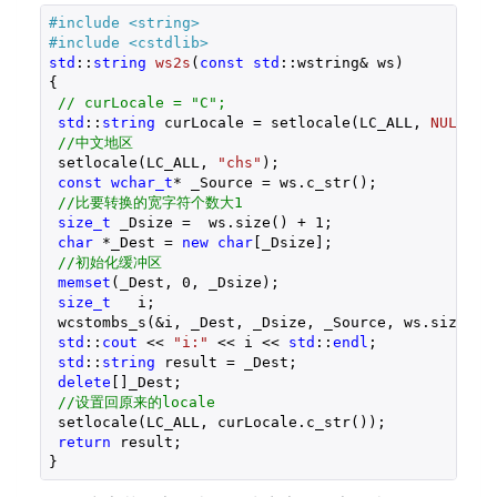
#
include
<string>
#
include
<cstdlib>
std
::
string
ws2s
(
const
std
::wstring& ws)
{

// curLocale = "C";
std
::
string
 curLocale = setlocale(LC_ALL, 
NULL
); 

//中文地区
 setlocale(LC_ALL, 
"chs"
);                         
const
wchar_t
* _Source = ws.c_str();

//比要转换的宽字符个数大1
size_t
 _Dsize =  ws.size() + 
1
;                   
char
 *_Dest = 
new
char
[_Dsize];

//初始化缓冲区
memset
(_Dest, 
0
, _Dsize);                         
size_t
   i;

 wcstombs_s(&i, _Dest, _Dsize, _Source, ws.size());
std
::
cout
 << 
"i:"
 << i << 
std
::
endl
;              
std
::
string
 result = _Dest;

delete
[]_Dest;

//设置回原来的locale
 setlocale(LC_ALL, curLocale.c_str());             
return
 result;

}