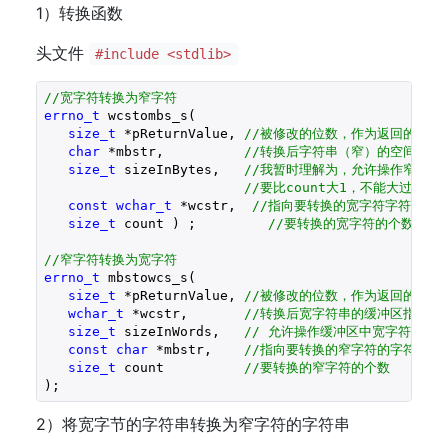
1）转换函数
头文件
#include <stdlib>
//宽字符转换为窄字符
errno_t
 wcstombs_s(

size_t
 *pReturnValue, 
//被修改的位数，作为返回的
char
 *mbstr,          
//转换后字符串（窄）的空间指针
size_t
 sizeInBytes,   
//我暂时理解为，允许操作窄字符
//要比count大1，不能大过缓冲
const
wchar_t
 *wcstr,  
//指向要转换的宽字符字符串
size_t
 count ) ;         
//要转换的宽字符的个数;
//窄字符转换为宽字符
errno_t
 mbstowcs_s(

size_t
 *pReturnValue, 
//被修改的位数，作为返回的 
wchar_t
 *wcstr,       
//转换后宽字符串的缓冲区指针
size_t
 sizeInWords,   
// 允许操作缓冲区中宽字符的个
const
char
 *mbstr,    
//指向要转换的窄字符的字符串
size_t
 count          
//要转换的窄字符的个数
);
2）将宽字节的字符串转换为窄字符的字符串