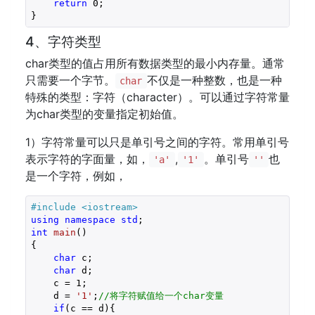
return
0
;

}
4、字符类型
char类型的值占用所有数据类型的最小内存量。通常
只需要一个字节。
不仅是一种整数，也是一种
char
特殊的类型：字符（character）。可以通过字符常量
为char类型的变量指定初始值。
1）字符常量可以只是单引号之间的字符。常用单引号
表示字符的字面量，如，
,
。单引号
也
'a'
'1'
''
是一个字符，例如，
#
include
<iostream>
using
namespace
std
int
main
()
{

char
 c;

char
 d;

    c = 
1
;

    d = 
'1'
;
//将字符赋值给一个char变量
if
(c == d){
