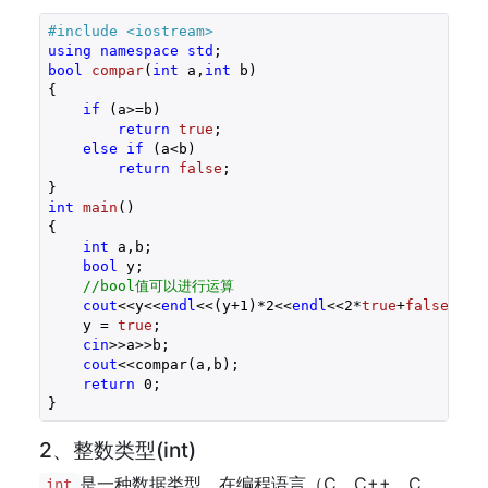
#
include
<iostream>
using
namespace
std
bool
compar
(
int
 a,
int
 b)
{

if
 (a>=b)

return
true
;

else
if
 (a<b)

return
false
;

int
main
()
{

int
 a,b;

bool
 y;

//bool值可以进行运算
cout
<<y<<
endl
<<(y+
1
)*
2
<<
endl
<<
2
*
true
+
false
+
1
;

    y = 
true
;

cin
>>a>>b;

cout
<<compar(a,b);

return
0
;

}
2、整数类型(int)
是一种数据类型，在编程语言（C、C++、C
int