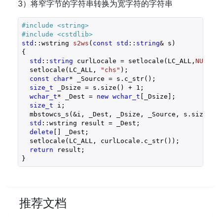
3）将窄字节的字符串转换为宽字符的字符串
#
include
<string>
#
include
<cstdlib>
std
::
wstring 
s2ws
(
const
std
::
string
& s)
{

std
::
string
 curlLocale = setlocale(LC_ALL,
NULL
);

  setlocale(LC_ALL, 
"chs"
);

const
char
* _Source = s.c_str();

size_t
 _Dsize = s.size() + 
1
;

wchar_t
* _Dest = 
new
wchar_t
[_Dsize];

size_t
 i;

  mbstowcs_s(&i, _Dest, _Dsize, _Source, s.size());
std
::wstring result = _Dest;

delete
[] _Dest;

  setlocale(LC_ALL, curlLocale.c_str());

return
 result;

}
推荐文档