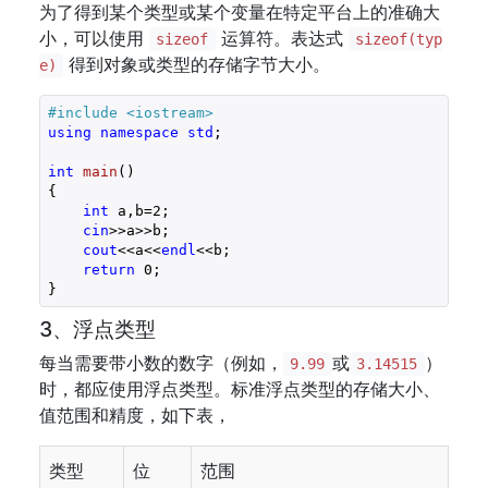
为了得到某个类型或某个变量在特定平台上的准确大
小，可以使用
运算符。表达式
sizeof
sizeof(typ
得到对象或类型的存储字节大小。
e)
#
include
<iostream>
using
namespace
std
;

int
main
()
{

int
 a,b=
2
;

cin
>>a>>b;

cout
<<a<<
endl
<<b;

return
0
;

}
3、浮点类型
每当需要带小数的数字（例如，
或
）
9.99
3.14515
时，都应使用浮点类型。标准浮点类型的存储大小、
值范围和精度，如下表，
类型
位
范围