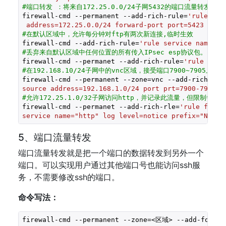
#端口转发 ：将来自172.25.0.0/24子网5432的端口流量转发到本
firewall-cmd --permanent --add-rich-rule=
'rule fam
 address=172.25.0.0/24 forward-port port=5423 prot
#在默认区域中，允许每分钟对ftp有两次新连接,临时生效
firewall-cmd --add-rich-rule=
'rule service name=ft
#丢弃来自默认区域中任何位置的所有传入IPsec esp协议包。
firewall-cmd --permanet --add-rich-rule=
'rule prot
#在192.168.10/24子网中的vnc区域，接受端口7900~7905上的
firewall-cmd --permanent --zone=vnc --add-rich-rul
source address=192.168.1.0/24 port prt=7900-7905 p
#允许172.25.1.0/32子网访问http，并记录此流量，但限制每秒
firewall-cmd --permanet --add-rich-rle=
'rule famil
service name="http" log level=notice prefix="NEW H
5、端口流量转发
端口流量转发就是把一个端口的数据转发到另外一个
端口。可以实现用户通过其他端口号也能访问ssh服
务，不需要修改ssh的端口。
命令写法：
firewall-cmd --permanent --zone=<区域> --add-for