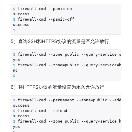
$
 firewall-cmd --panic-on
$
 firewall-cmd --panic-off
$
5）查询SSH和HTTPS协议的流量是否允许放行
$
 firewall-cmd --zone=public --query-service=ssh
$
 firewall-cmd --zone=public --query-service=https
$
6）将HTTPS协议的流量设置为永久允许放行
$
 firewall-cmd --permanent --zone=public --add-ser
$
 firewall-cmd --reload
$
 firewall-cmd --zone=public --query-service=https
$