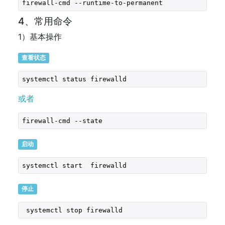
firewall-cmd --runtime-to-permanent
4、常用命令
1）基本操作
查看状态
systemctl status firewalld 
或者
启动
systemctl start  firewalld
停止
 systemctl stop firewalld