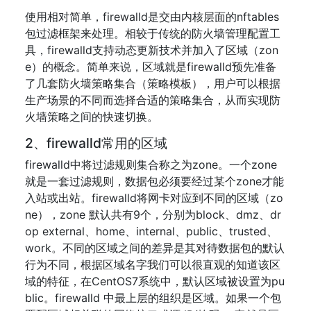
使用相对简单，firewalld是交由内核层面的nftables
包过滤框架来处理。相较于传统的防火墙管理配置工
具，firewalld支持动态更新技术并加入了区域（zon
e）的概念。简单来说，区域就是firewalld预先准备
了几套防火墙策略集合（策略模板），用户可以根据
生产场景的不同而选择合适的策略集合，从而实现防
火墙策略之间的快速切换。
2、firewalld常用的区域
firewalld中将过滤规则集合称之为zone。一个zone
就是一套过滤规则，数据包必须要经过某个zone才能
入站或出站。firewalld将网卡对应到不同的区域（zo
ne），zone 默认共有9个，分别为block、dmz、dr
op external、home、internal、public、trusted、
work。不同的区域之间的差异是其对待数据包的默认
行为不同，根据区域名字我们可以很直观的知道该区
域的特征，在CentOS7系统中，默认区域被设置为pu
blic。firewalld 中最上层的组织是区域。如果一个包