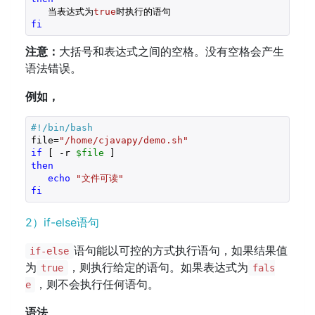
   当表达式为
true
fi
注意：
大括号和表达式之间的空格。没有空格会产生
语法错误。
例如，
#!/bin/bash
file=
"/home/cjavapy/demo.sh"
if
 [ -r 
$file
then
echo
"文件可读"
fi
2）if-else语句
语句能以可控的方式执行语句，如果结果值
if-else
为
，则执行给定的语句。如果表达式为
true
fals
，则不会执行任何语句。
e
语法