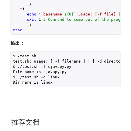
      ;;

   *) 

echo
"`basename 
${0}
`:usage: [-f file] | [-d
exit
 1 
# Command to come out of the program 
esac
输出：
$./test.sh

test.sh: usage: [ -f filename ] | [ -d directory ]

$ ./test.sh -f cjavapy.py

File name is cjavapy.py

$ ./test.sh -d linux

推荐文档