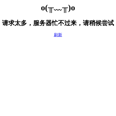
o(╥﹏╥)o
请求太多，服务器忙不过来，请稍候尝试
刷新