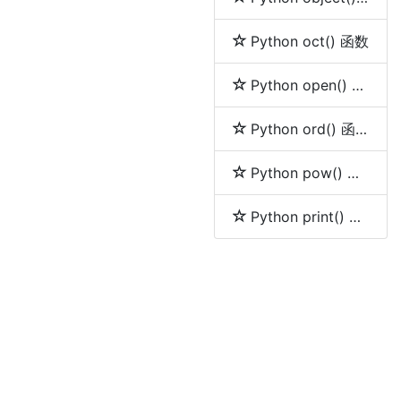
Python oct() 函数
Python open() 函数
Python ord() 函数
Python pow() 函数
Python print() 函数