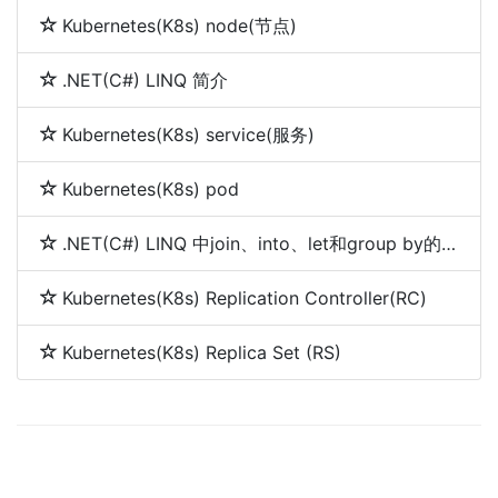
Kubernetes(K8s) node(节点)
.NET(C#) LINQ 简介
Kubernetes(K8s) service(服务)
Kubernetes(K8s) pod
.NET(C#) LINQ 中join、into、let和group by的使用
Kubernetes(K8s) Replication Controller(RC)
Kubernetes(K8s) Replica Set (RS)