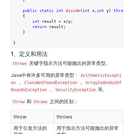
public
static
int
divide
(
int
 x,
int
 y)
throws
 E
{

int
 result = x/y;

return
 result;

    }

1、定义和用法
关键字指示方法可能抛出的异常类型。
throws
Java中有许多可用的异常类型：
ArithmeticExcepti
，
，
on
ClassNotFoundException
ArrayIndexOutOf
，
等。
BoundsException
SecurityException
和
之间的区别：
throw
throws
throw
throws
用于引发方法的
用于指示方法可能抛出的异常