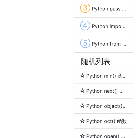
③
Python pass 关键字(keyword)
④
Python import 关键字(keyword)
⑤
Python from 关键字(keyword)
随机列表
Python min() 函数
Python next() 函数
Python object() 函数
Python oct() 函数
Python open() 函数