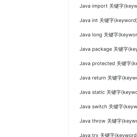
Java import 关键字(keyw
Java int 关键字(keyword
Java long 关键字(keywor
Java package 关键字(ke
Java protected 关键字(k
Java return 关键字(keyw
Java static 关键字(keywo
Java switch 关键字(keyw
Java throw 关键字(keywo
Java try 关键字(keyword