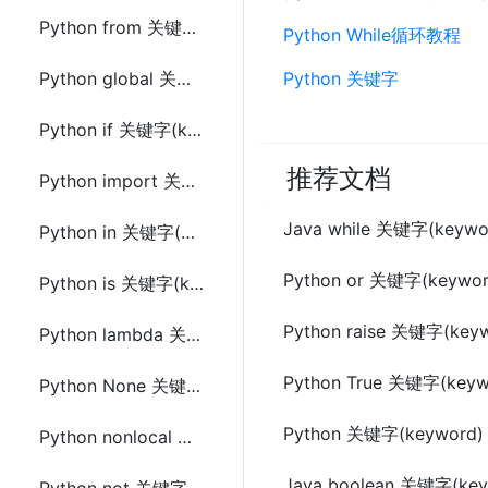
Python from 关键字(keyword)
Python While循环教程
Python global 关键字(keyword)
Python 关键字
Python if 关键字(keyword)
推荐文档
Python import 关键字(keyword)
Java while 关键字(keywo
Python in 关键字(keyword)
Python or 关键字(keywor
Python is 关键字(keyword)
Python raise 关键字(key
Python lambda 关键字(keyword)
Python True 关键字(keyw
Python None 关键字(keyword)
Python 关键字(keyword
Python nonlocal 关键字(keyword)
Java boolean 关键字(key