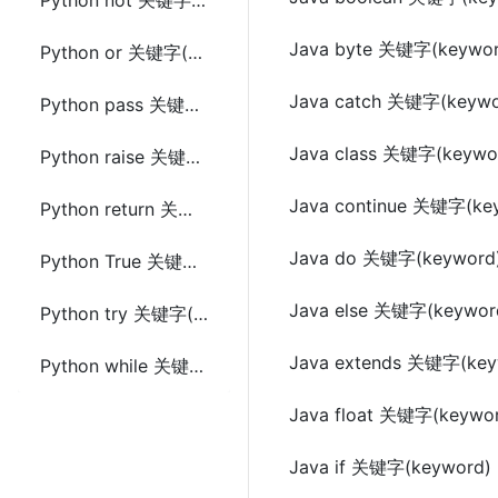
Python not 关键字(keyword)
Java byte 关键字(keywor
Python or 关键字(keyword)
Java catch 关键字(keywo
Python pass 关键字(keyword)
Java class 关键字(keywo
Python raise 关键字(keyword)
Java continue 关键字(ke
Python return 关键字(keyword)
Java do 关键字(keyword
Python True 关键字(keyword)
Java else 关键字(keywor
Python try 关键字(keyword)
Java extends 关键字(key
Python while 关键字(keyword)
Java float 关键字(keywo
Java if 关键字(keyword)