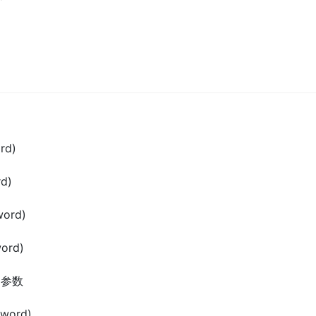
rd)
d)
word)
ord)
) 参数
word)