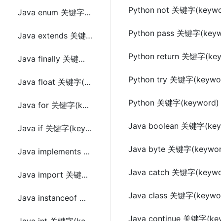
Python not 关键字(keywo
Java enum 关键字(keyword)
Python pass 关键字(keyw
Java extends 关键字(keyword)
Python return 关键字(ke
Java finally 关键字(keyword)
Python try 关键字(keywo
Java float 关键字(keyword)
Python 关键字(keyword
Java for 关键字(keyword)
Java boolean 关键字(key
Java if 关键字(keyword)
Java byte 关键字(keywor
Java implements 关键字(keyword)
Java catch 关键字(keywo
Java import 关键字(keyword)
Java class 关键字(keywo
Java instanceof 关键字(keyword)
Java continue 关键字(ke