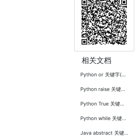
相关文档
Python or 关键字(keyword)
Python raise 关键字(keyword)
Python True 关键字(keyword)
Python while 关键字(keyword)
Java abstract 关键字(keyword)