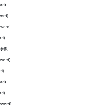
rd)
ord)
yword)
rd)
) 参数
word)
d)
rd)
rd)
yword)