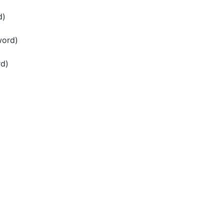
d)
ord)
d)