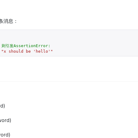
一条消息：
，则引发AssertionError:
 
"x should be 'hello'"
d)
word)
ord)