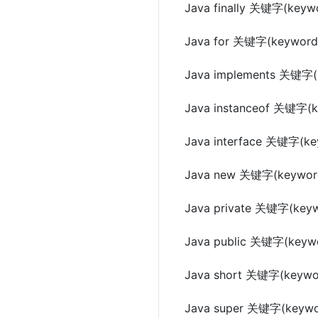
Java finally 关键字(keyw
Java for 关键字(keyword
Java implements 关键字(
Java instanceof 关键字(
Java interface 关键字(ke
Java new 关键字(keywor
Java private 关键字(key
Java public 关键字(keyw
Java short 关键字(keywo
Java super 关键字(keywo