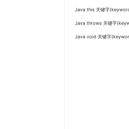
Java this 关键字(keywor
Java throws 关键字(keyw
Java void 关键字(keywor