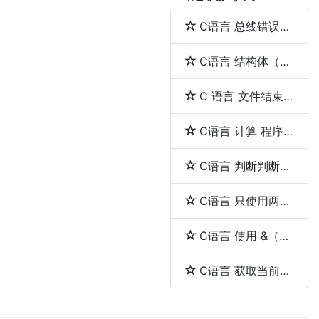
C语言 总线错误（bus error）与段错误（segmentation fault）
C语言 结构体（struct）和联合体（union）的区别
C 语言 文件结束（EOF）
C语言 计算 程序的执行时间
C语言 判断判断用户输入的是否是一个整数
C语言 只使用两个指针反转一个单向链表
C语言 使用 &（取地址符）和 *（解引用符）
C语言 获取当前工作目录