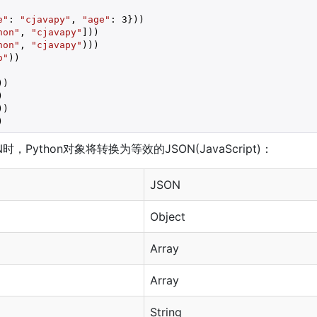
e"
: 
"cjavapy"
, 
"age"
: 
3
}))

hon"
, 
"cjavapy"
]))

hon"
, 
"cjavapy"
)))

o"
))

))



))

)
时，Python对象将转换为等效的JSON(JavaScript)：
JSON
Object
Array
Array
String