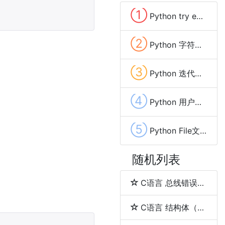
①
Python try except finally异常处理
②
Python 字符串(String)的使用
③
Python 迭代器(Iterator)
④
Python 用户输入(input)
⑤
Python File文件处理 创建/写入文件(write)
随机列表
C语言 总线错误（bus error）与段错误（segmentation fault）
C语言 结构体（struct）和联合体（union）的区别