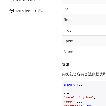
int
Python 列表、字典和集合推导式及生成器表达式
float
True
False
None
例如：
转换包含所有合法数据类型的
import
 json

"name"
: 
"python"
"age"
: 
20
"married"
: 
True