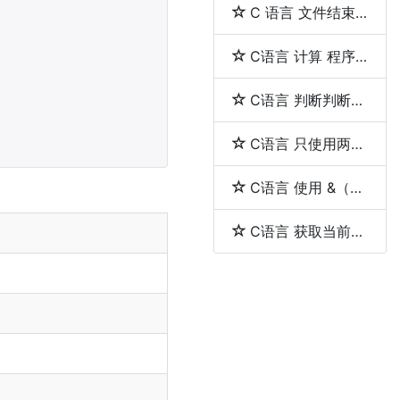
C 语言 文件结束（EOF）
C语言 计算 程序的执行时间
C语言 判断判断用户输入的是否是一个整数
C语言 只使用两个指针反转一个单向链表
C语言 使用 &（取地址符）和 *（解引用符）
C语言 获取当前工作目录