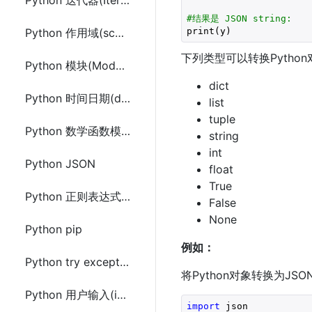
Python 迭代器(Iterator)
#结果是 JSON string:
print(y)
Python 作用域(scope)
下列类型可以转换Python
Python 模块(Module)
dict
Python 时间日期(datetime)
list
tuple
Python 数学函数模块(Math)
string
int
Python JSON
float
True
Python 正则表达式(RegEx)
False
None
Python pip
例如：
Python try except finally异常处理
将Python对象转换为J
Python 用户输入(input)
import
 json
