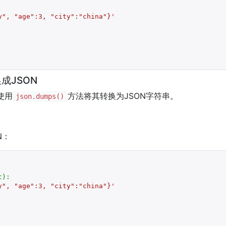
y", "age":3, "city":"china"}'
换成JSON
使用
方法将其转换为JSON字符串。
json.dumps()
N：
t):
y", "age":3, "city":"china"}'