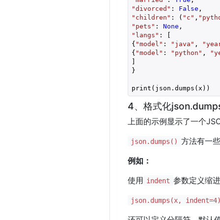
"divorced"
: 
False
"children"
: (
"c"
,
"pyth
"pets"
: 
None
"langs"
: [

{
"model"
: 
"java"
, 
"yea
{
"model"
: 
"python"
, 
"y
]

}

print(json.dumps(x))
4、格式化json.dum
上面的示例显示了一个JS
方法有一些
json.dumps()
例如：
使用
参数定义缩
indent
json.dumps(x, indent=4
还可以定义分隔符，默认值为