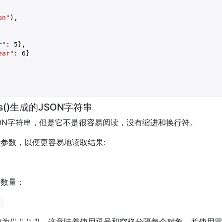
on"
r"
: 
5
},

ear"
: 
6
}

ps()生成的JSON字符串
ON字符串，但是它不是很容易阅读，没有缩进和换行符。
参数，以便更容易地读取结果:
进数量：
)
(", ", ": ")，这意味着使用逗号和空格分隔每个对象，并使