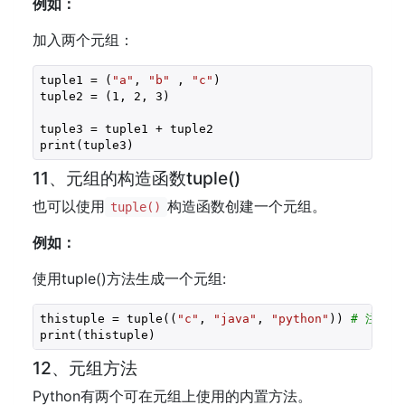
例如：
加入两个元组：
tuple1 = (
"a"
, 
"b"
 , 
"c"
)

tuple2 = (
1
, 
2
, 
3
)

tuple3 = tuple1 + tuple2

print(tuple3)
11、元组的构造函数tuple()
也可以使用
构造函数创建一个元组。
tuple()
例如：
使用tuple()方法生成一个元组:
thistuple = tuple((
"c"
, 
"java"
, 
"python"
)) 
# 注意双
print(thistuple)
12、元组方法
Python有两个可在元组上使用的内置方法。