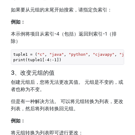
如果要从元组的末尾开始搜索，请指定负索引：
例如：
本示例将项目从索引-4（包括）返回到索引-1（排
除）
tuple1 = (
"c"
, 
"java"
, 
"python"
, 
"cjavapy"
, 
"js"
, 
print(tuple1[
-4
:
-1
])
3、改变元组的值
创建元组后，您将无法更改其值。 元组是不变的，或
者也称为不变。
但是有一种解决方法。 可以将元组转换为列表，更改
列表，然后将列表转换回元组。
例如：
将元组转换为列表即可进行更改：