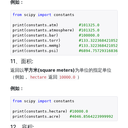
例如：
from
 scipy 
import
 constants

print(constants.atm)         
#101325.0
print(constants.atmosphere)  
#101325.0
print(constants.bar)         
#100000.0
print(constants.torr)        
#133.32236842105263
print(constants.mmHg)        
#133.32236842105263
print(constants.psi)         
#6894.757293168361
11、面积:
返回以
平方米(
square meters
)
为单位的指定单位
（例如，
返回
）
hectare
10000.0
例如：
from
 scipy 
import
 constants

print(constants.hectare) 
#10000.0
print(constants.acre)    
#4046.8564223999992
12、容积: