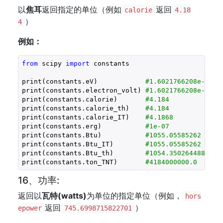
以
焦耳
返回指定的单位（例如
返回
calorie
4.18
）
4
例如：
from
 scipy 
import
 constants

print(constants.eV)            
#1.6021766208e-19
print(constants.electron_volt) 
#1.6021766208e-19
print(constants.calorie)       
#4.184
print(constants.calorie_th)    
#4.184
print(constants.calorie_IT)    
#4.1868
print(constants.erg)           
#1e-07
print(constants.Btu)           
#1055.05585262
print(constants.Btu_IT)        
#1055.05585262
print(constants.Btu_th)        
#1054.3502644888888
print(constants.ton_TNT)       
#4184000000.0
16、功率:
返回以
瓦特(
watts
)
为单位的指定单位（例如，
hors
返回
）
epower
745.6998715822701