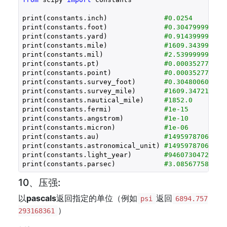
print(constants.inch)              
#0.0254
print(constants.foot)              
#0.304799999999
print(constants.yard)              
#0.914399999999
print(constants.mile)              
#1609.343999999
print(constants.mil)               
#2.539999999999
print(constants.pt)                
#0.000352777777
print(constants.point)             
#0.000352777777
print(constants.survey_foot)       
#0.304800609601
print(constants.survey_mile)       
#1609.347218694
print(constants.nautical_mile)     
#1852.0
print(constants.fermi)             
#1e-15
print(constants.angstrom)          
#1e-10
print(constants.micron)            
#1e-06
print(constants.au)                
#149597870691.0
print(constants.astronomical_unit) 
#149597870691.0
print(constants.light_year)        
#94607304725808
print(constants.parsec)            
#3.085677581305
10、压强:
以
pascals
返回指定的单位（例如
返回
psi
6894.757
）
293168361