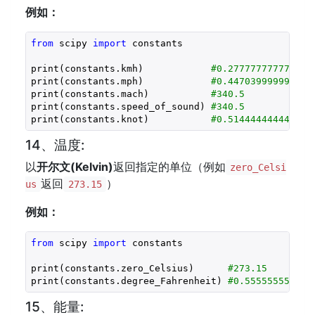
例如：
from
 scipy 
import
 constants

print(constants.kmh)            
#0.277777777777777
print(constants.mph)            
#0.447039999999999
print(constants.mach)           
#340.5
print(constants.speed_of_sound) 
#340.5
print(constants.knot)           
#0.514444444444444
14、温度:
以
开尔文(
Kelvin
)
返回指定的单位（例如
zero_Celsi
返回
）
us
273.15
例如：
from
 scipy 
import
 constants

print(constants.zero_Celsius)      
#273.15
print(constants.degree_Fahrenheit) 
#0.555555555555
15、能量: