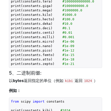
print(constants.tera)     
#1000000000000.0
print(constants.giga)     
#1000000000.0
print(constants.mega)     
#1000000.0
print(constants.kilo)     
#1000.0
print(constants.hecto)    
#100.0
print(constants.deka)     
#10.0
print(constants.deci)     
#0.1
print(constants.centi)    
#0.01
print(constants.milli)    
#0.001
print(constants.micro)    
#1e-06
print(constants.nano)     
#1e-09
print(constants.pico)     
#1e-12
print(constants.femto)    
#1e-15
print(constants.atto)     
#1e-18
print(constants.zepto)    
#1e-21
5、二进制前缀:
以
bytes
返回指定的单位（例如
返回
）
kibi
1024
例如：
from
 scipy 
import
 constants

print(constants.kibi)    
#1024