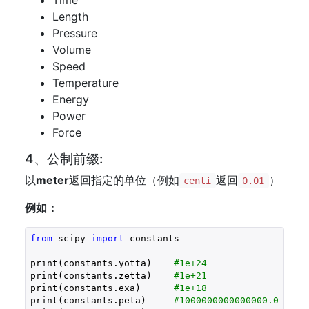
Time
Length
Pressure
Volume
Speed
Temperature
Energy
Power
Force
4、公制前缀:
以
meter
返回指定的单位（例如
返回
）
centi
0.01
例如：
from
 scipy 
import
 constants

print(constants.yotta)    
#1e+24
print(constants.zetta)    
#1e+21
print(constants.exa)      
#1e+18
print(constants.peta)     
#1000000000000000.0