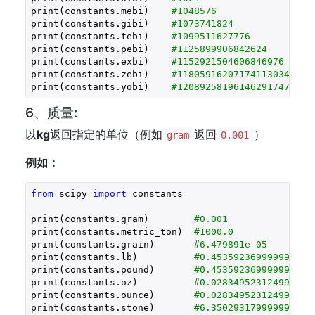
print(constants.mebi)    
#1048576
print(constants.gibi)    
#1073741824
print(constants.tebi)    
#1099511627776
print(constants.pebi)    
#1125899906842624
print(constants.exbi)    
#1152921504606846976
print(constants.zebi)    
#1180591620717411303424
print(constants.yobi)    
#120892581961462917470617
6、质量:
以
kg
返回指定的单位（例如
返回
）
gram
0.001
例如：
from
 scipy 
import
 constants

print(constants.gram)        
#0.001
print(constants.metric_ton)  
#1000.0
print(constants.grain)       
#6.479891e-05
print(constants.lb)          
#0.45359236999999997
print(constants.pound)       
#0.45359236999999997
print(constants.oz)          
#0.028349523124999998
print(constants.ounce)       
#0.028349523124999998
print(constants.stone)       
#6.3502931799999995