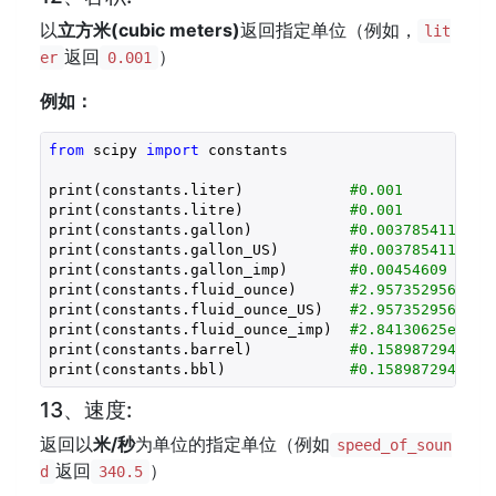
以
立方米(
cubic meters
)
返回指定单位（例如，
lit
返回
）
er
0.001
例如：
from
 scipy 
import
 constants

print(constants.liter)            
#0.001
print(constants.litre)            
#0.001
print(constants.gallon)           
#0.0037854117839
print(constants.gallon_US)        
#0.0037854117839
print(constants.gallon_imp)       
#0.00454609
print(constants.fluid_ounce)      
#2.9573529562499
print(constants.fluid_ounce_US)   
#2.9573529562499
print(constants.fluid_ounce_imp)  
#2.84130625e-05
print(constants.barrel)           
#0.1589872949279
print(constants.bbl)              
#0.1589872949279
13、速度:
返回以
米/秒
为单位的指定单位（例如
speed_of_soun
返回
）
d
340.5