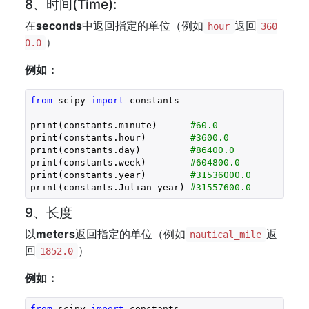
8、时间(Time):
在
seconds
中返回指定的单位（例如
返回
hour
360
）
0.0
例如：
from
 scipy 
import
 constants

print(constants.minute)      
#60.0
print(constants.hour)        
#3600.0
print(constants.day)         
#86400.0
print(constants.week)        
#604800.0
print(constants.year)        
#31536000.0
print(constants.Julian_year) 
#31557600.0
9、长度
以
meters
返回指定的单位（例如
返
nautical_mile
回
）
1852.0
例如：
from
 scipy 
import
 constants
