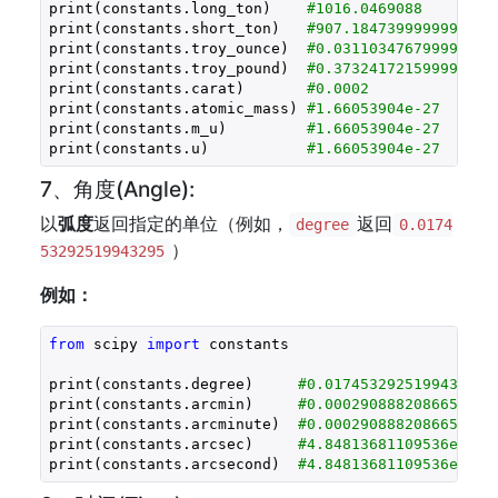
print(constants.long_ton)    
#1016.0469088
print(constants.short_ton)   
#907.1847399999999
print(constants.troy_ounce)  
#0.031103476799999998
print(constants.troy_pound)  
#0.37324172159999996
print(constants.carat)       
#0.0002
print(constants.atomic_mass) 
#1.66053904e-27
print(constants.m_u)         
#1.66053904e-27
print(constants.u)           
#1.66053904e-27
7、角度(Angle):
以
弧度
返回指定的单位（例如，
返回
degree
0.0174
）
53292519943295
例如：
from
 scipy 
import
 constants

print(constants.degree)     
#0.017453292519943295
print(constants.arcmin)     
#0.0002908882086657216
print(constants.arcminute)  
#0.0002908882086657216
print(constants.arcsec)     
#4.84813681109536e-06
print(constants.arcsecond)  
#4.84813681109536e-06