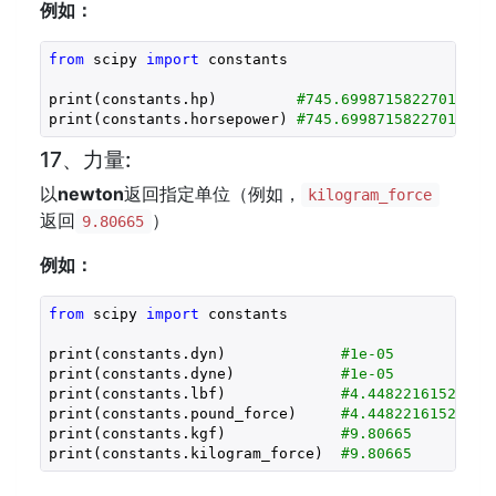
例如：
from
 scipy 
import
 constants

print(constants.hp)         
#745.6998715822701
print(constants.horsepower) 
#745.6998715822701
17、力量:
以
newton
返回指定单位（例如，
kilogram_force
返回
）
9.80665
例如：
from
 scipy 
import
 constants

print(constants.dyn)             
#1e-05
print(constants.dyne)            
#1e-05
print(constants.lbf)             
#4.4482216152605
print(constants.pound_force)     
#4.4482216152605
print(constants.kgf)             
#9.80665
print(constants.kilogram_force)  
#9.80665