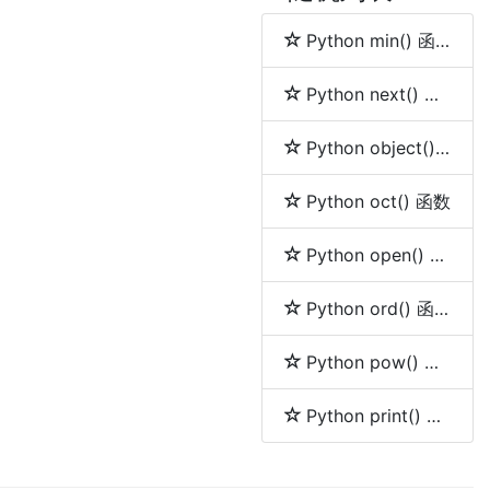
Python min() 函数
Python next() 函数
Python object() 函数
Python oct() 函数
Python open() 函数
Python ord() 函数
Python pow() 函数
Python print() 函数