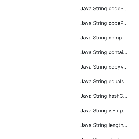
Java String codePointAt() 方法
Java String codePointCount() 方法
Java String compareToIgnoreCase() 方法
Java String contains() 方法
Java String copyValueOf() 方法
Java String equals() 方法
Java String hashCode() 方法
Java String isEmpty() 方法
Java String length() 方法