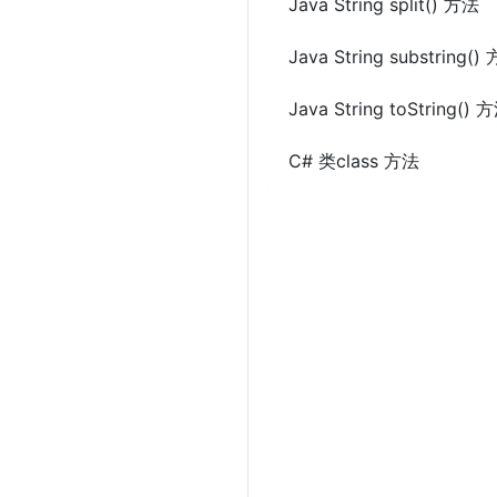
Java String split() 方法
Java String substring()
Java String toString() 
C# 类class 方法