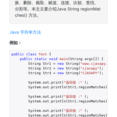
换、删除、截取、赋值、连接、比较、查找、
分割等。本文主要介绍Java String regionMat
ches() 方法。
Java 字符串方法
例如：
public
class
Test
{

public
static
void
main
(String args[])
{

        String Str1 = 
new
 String(
"www.cjavapy.com"
        String Str2 = 
new
 String(
"cjavapy"
);

        String Str3 = 
new
 String(
"CJAVAPY"
);

        System.out.print(
"返回值 :"
 );

        System.out.println(Str1.regionMatches(
4
, S
        System.out.print(
"返回值 :"
 );

        System.out.println(Str1.regionMatches(
4
, S
        System.out.print(
"返回值 :"
 );

        System.out.println(Str1.regionMatches(
true