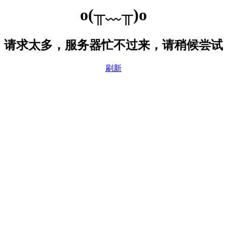
o(╥﹏╥)o
请求太多，服务器忙不过来，请稍候尝试
刷新