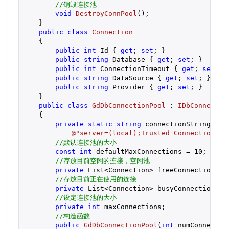
//销毁连接池
void
DestroyConnPool
(
)
;

    }

public
class
Connection
    {

public
int
 Id { 
get
; 
set
; }

public
string
 Database { 
get
; 
set
; }

public
int
 ConnectionTimeout { 
get
; 
set
; }

public
string
 DataSource { 
get
; 
set
; }

public
string
 Provider { 
get
; 
set
; }

    }

public
class
GdDbConnectionPool
 : 
IDbConnectio
    {

private
static
string
 connectionString =

@"server=(local);Trusted Connection=ye
//默认连接池的大小
const
int
 defaultMaxConnections = 
10
;

//存放目前空闲的连接，空闲池
private
 List<Connection> freeConnections;

//存放目前正在使用的连接
private
 List<Connection> busyConnections;

//设定连接池的大小
private
int
 maxConnections;

//构造函数
public
GdDbConnectionPool
(
int
 numConnectio