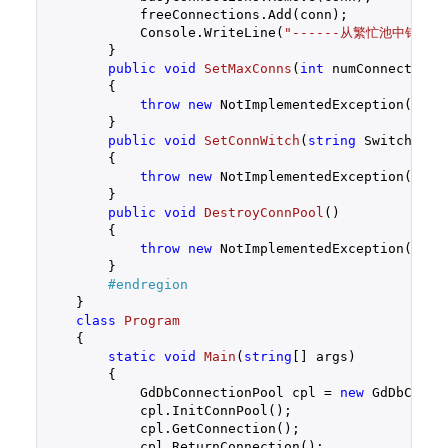
            freeConnections.Add(conn);

            Console.WriteLine(
"------从繁忙池中销毁已
        }

public
void
SetMaxConns
(
int
 numConnections
)
{

throw
new
 NotImplementedException();

        }

public
void
SetConnWitch
(
string
 Switch
)

{

throw
new
 NotImplementedException();

        }

public
void
DestroyConnPool
(
)

{

throw
new
 NotImplementedException();

        }

#
endregion
    }

class
Program
    {

static
void
Main
(
string
[] args
)

{

            GdDbConnectionPool cpl = 
new
 GdDbConne
            cpl.InitConnPool();

            cpl.GetConnection();

            cpl.ReturnConnection();
