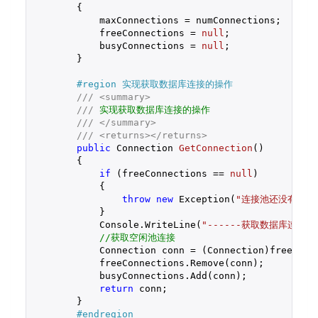
{

            maxConnections = numConnections;

            freeConnections = 
null
;

            busyConnections = 
null
;

        }

#
region
 实现获取数据库连接的操作
///
<summary>
///
 实现获取数据库连接的操作
///
</summary>
///
<returns>
</returns>
public
 Connection 
GetConnection
(
)

{

if
 (freeConnections == 
null
)

            {

throw
new
 Exception(
"连接池还没有创建
            }

            Console.WriteLine(
"------获取数据库连接的操
//获取空闲池连接
            Connection conn = (Connection)freeConn
            freeConnections.Remove(conn);

            busyConnections.Add(conn);

return
 conn;

        }

#
endregion