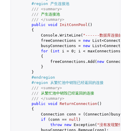
#
region
 产生连接池
///
<summary>
///
 产生连接池
///
</summary>
public
void
InitConnPool
(
)

{

            Console.WriteLine(
"------数据库连接的初始化
            freeConnections = 
new
 List<Connection>(
            busyConnections = 
new
 List<Connection>(
for
 (
int
 i = 
0
; i < maxConnections; i++
            {

                freeConnections.Add(
new
 Connection(
            }

        }

#
endregion
#
region
 从繁忙池中销毁已经返回的连接
///
<summary>
///
 从繁忙池中销毁已经返回的连接
///
</summary>
public
void
ReturnConnection
(
)

{

            Connection conn = (Connection)busyConn
if
 (conn == 
null
)

throw
new
 Exception(
"没有发现繁忙池中
            busyConnections.Remove(conn);
