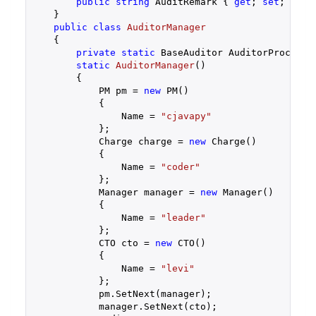
public
string
 AuditRemark { 
get
; 
set
; }

    }

public
class
AuditorManager
    {

private
static
 BaseAuditor AuditorProcess 
static
AuditorManager
(
)

{

            PM pm = 
new
 PM()

            {

                Name = 
"cjavapy"
            };

            Charge charge = 
new
 Charge()

            {

                Name = 
"coder"
            };

            Manager manager = 
new
 Manager()

            {

                Name = 
"leader"
            };

            CTO cto = 
new
 CTO()

            {

                Name = 
"levi"
            };

            pm.SetNext(manager);

            manager.SetNext(cto);
