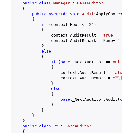
public
class
Manager
 : 
BaseAuditor
    {

public
override
void
Audit
(
ApplyContext co
{

if
 (context.Hour <= 
24
)

            {

                context.AuditResult = 
true
;

                context.AuditRemark = Name+ 
" audi
            }

else
            {

if
 (
base
._NextAudtitor == 
null
)

                {

                    context.AuditResult = 
false
;

                    context.AuditRemark = 
"审批不通
                }

else
                {

base
._NextAudtitor.Audit(contex
                }

            }

        }

    }

public
class
PM
 : 
BaseAuditor
    {
