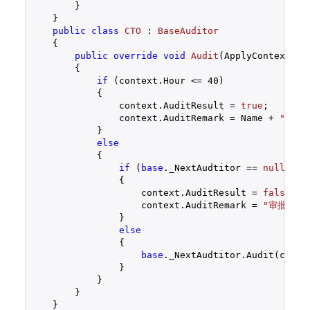
        }

    }

public
class
CTO
 : 
BaseAuditor
    {

public
override
void
Audit
(
ApplyContext co
{

if
 (context.Hour <= 
40
)

            {

                context.AuditResult = 
true
;

                context.AuditRemark = Name + 
" aud
            }

else
            {

if
 (
base
._NextAudtitor == 
null
)

                {

                    context.AuditResult = 
false
;

                    context.AuditRemark = 
"审批不通
                }

else
                {

base
._NextAudtitor.Audit(contex
                }

            }

        }

    }
