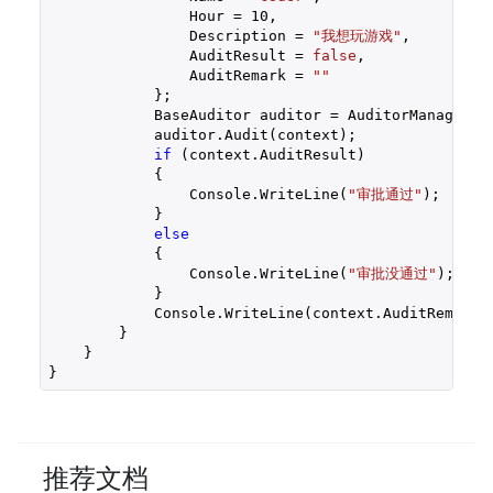
                Hour = 
10
,

                Description = 
"我想玩游戏"
,

                AuditResult = 
false
,

                AuditRemark = 
""
            };

            BaseAuditor auditor = AuditorManager.Ge
            auditor.Audit(context);

if
 (context.AuditResult)

            {

                Console.WriteLine(
"审批通过"
);

            }

else
            {

                Console.WriteLine(
"审批没通过"
);

            }

            Console.WriteLine(context.AuditRemark);
        }

    }

}
推荐文档