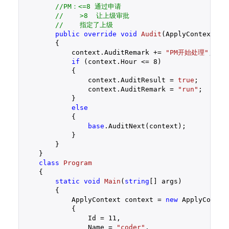
//PM：<=8 通过申请
//    >8  让上级审批
//    指定了上级
public
override
void
Audit
(
ApplyContext co
{

            context.AuditRemark += 
"PM开始处理"
;

if
 (context.Hour <= 
8
)

            {

                context.AuditResult = 
true
;

                context.AuditRemark = 
"run"
;

            }

else
            {

base
.AuditNext(context);

            }

        }

    }

class
Program
    {

static
void
Main
(
string
[] args
)

{

            ApplyContext context = 
new
 ApplyContext
            {

                Id = 
11
,

                Name = 
"coder"
,
