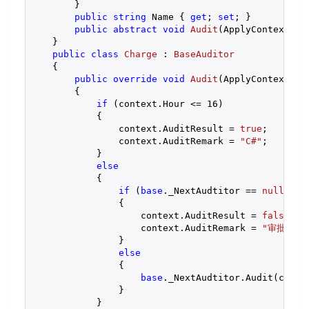
        }

public
string
 Name { 
get
; 
set
; }

public
abstract
void
Audit
(
ApplyContext co
    }

public
class
Charge
 : 
BaseAuditor
    {

public
override
void
Audit
(
ApplyContext co
{

if
 (context.Hour <= 
16
)

            {

                context.AuditResult = 
true
;

                context.AuditRemark = 
"C#"
;

            }

else
            {

if
 (
base
._NextAudtitor == 
null
)

                {

                    context.AuditResult = 
false
;

                    context.AuditRemark = 
"审批不通
                }

else
                {

base
._NextAudtitor.Audit(contex
                }

            }
