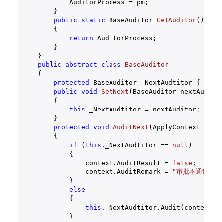
            AuditorProcess = pm;

        }

public
static
 BaseAuditor 
GetAuditor
(
)

{

return
 AuditorProcess;

        }

    }

public
abstract
class
BaseAuditor
    {

protected
 BaseAuditor _NextAudtitor { 
get
;
public
void
SetNext
(
BaseAuditor nextAudito
{

this
._NextAudtitor = nextAuditor;

        }

protected
void
AuditNext
(
ApplyContext cont
{

if
 (
this
._NextAudtitor == 
null
)

            {

                context.AuditResult = 
false
;

                context.AuditRemark = 
"审批不通过"
;

            }

else
            {

this
._NextAudtitor.Audit(context);

            }
