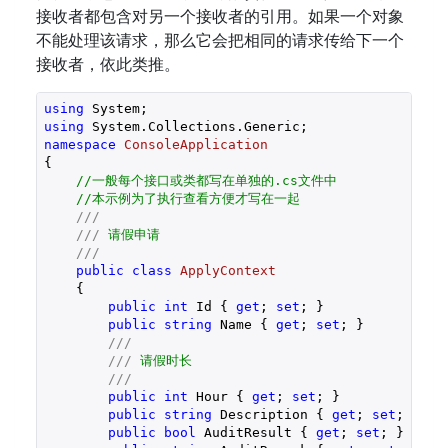
接收者都包含对另一个接收者的引用。如果一个对象
不能处理该请求，那么它会把相同的请求传给下一个
接收者，依此类推。
using
using
namespace
ConsoleApplication
{

//一般每个接口或类都写在单独的.cs文件中
//本示例为了执行查看方便才写在一起  
///
///
 请假申请
///
public
class
ApplyContext
    {

public
int
 Id { 
get
; 
set
; }

public
string
 Name { 
get
; 
set
; }

///
///
 请假时长
///
public
int
 Hour { 
get
; 
set
; }

public
string
 Description { 
get
; 
set
; }

public
bool
 AuditResult { 
get
; 
set
; }
