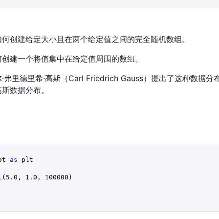
如何创建给定大小且在两个给定值之间的完全随机数组。
何创建一个将值集中在给定值周围的数组。
里德里希·高斯（Carl Friedrich Gauss）提出了这种数
高斯数据分布。
ot 
as
 plt

l(
5.0
, 
1.0
, 
100000
)
