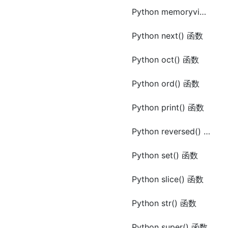
Python memoryview() 函数
Python next() 函数
Python oct() 函数
Python ord() 函数
Python print() 函数
Python reversed() 函数
Python set() 函数
Python slice() 函数
Python str() 函数
Python super() 函数