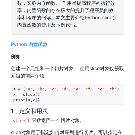
数，又称内嵌函数。 作用是提高程序的执行效
率，内置函数的存在极大的提升了程序员的效
率和程序的阅读。本文主要介绍Python slice()
内置函数的使用及示例代码。
Python 内置函数
例如：
创建一个元组和一个切片对象。 使用slice对象仅获取
元组的前两个项：
a = (
"a"
, 
"b"
, 
"c"
, 
"d"
, 
"e"
, 
"f"
, 
"g"
, 
"h"
)

x = slice(
2
)

print(a[x])
1、定义和用法
函数返回一个切片对象。
slice()
slice对象用于指定如何对序列进行切片。可以指定在