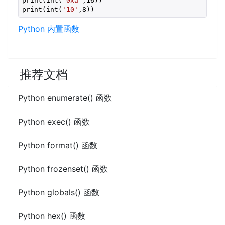
print(int(
'0xa'
,
16
))  

print(int(
'10'
,
8
)) 
Python 内置函数
推荐文档
Python enumerate() 函数
Python exec() 函数
Python format() 函数
Python frozenset() 函数
Python globals() 函数
Python hex() 函数