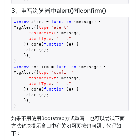
3、重写浏览器中alert()和confirm()
window
.alert = 
function
 (
message
) 
{

MsgAlert({
type
:
"alert"
,

messageText
: message,

alertType
: 
"info"
    }).done(
function
 (
e
) 
{

     alert(e);

    });

window
.confirm = 
function
 (
message
) 
{

MsgAlert({
type
:
"confirm"
,

messageText
: message,

alertType
: 
"info"
    }).done(
function
 (
e
) 
{

     alert(e);

    });

}
如果不用使用Bootstrap方式重写，也可以尝试下面
方法解决提示窗口中有关闭网页按钮问题，代码如
下：