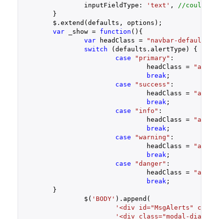
		inputFieldType: 
'text'
, 
//could as
	}

	$.extend(defaults, options);

var
 _show = 
function
(
)
{

var
 headClass = 
"navbar-default"
;

switch
 (defaults.alertType) {

case
"primary"
:

				headClass = 
"alert
break
;

case
"success"
:

				headClass = 
"alert
break
;

case
"info"
:

				headClass = 
"alert
break
;

case
"warning"
:

				headClass = 
"alert
break
;

case
"danger"
:

				headClass = 
"alert
break
;

        }

		$(
'BODY'
).append(

'<div id="MsgAlerts" class
'<div class="modal-dialog"