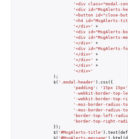
'<div class="modal-content
'<div id="MsgAlerts-header
'<button id="close-button"
'<h4 id="MsgAlerts-title" 
'</div>'
 +

'<div id="MsgAlerts-body" 
'<div id="MsgAlerts-messag
'</div>'
 +

'<div id="MsgAlerts-footer
'</div>'
 +

'</div>'
 +

'</div>'
 +

'</div>'
		);

		$(
'.modal-header'
).css({

'padding'
: 
'15px 15px'
,

'-webkit-border-top-left-r
'-webkit-border-top-right-
'-moz-border-radius-toplef
'-moz-border-radius-toprig
'border-top-left-radius'
: 
'border-top-right-radius'
:
		});

		$(
'#MsgAlerts-title'
).text(defaults
		$(
'#MsgAlerts-message'
).html(defau