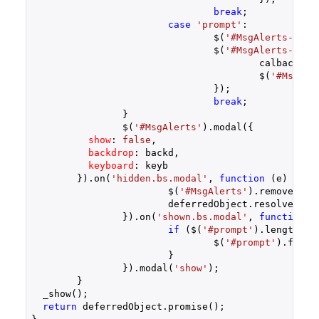
break
;

case
'prompt'
:

				$(
'#MsgAlerts-mess
				$(
'#MsgAlerts-foot
					calbackP
					$(
'#MsgAle
				});

break
;

		}

		$(
'#MsgAlerts'
).modal({ 

show
: 
false
, 

backdrop
: backd, 

keyboard
: keyb 

        }).on(
'hidden.bs.modal'
, 
function
 (
e
) 
{

			$(
'#MsgAlerts'
).remove();

			deferredObject.resolve(calbackParam);

		}).on(
'shown.bs.modal'
, 
function
 (
if
 ($(
'#prompt'
).length > 
				$(
'#prompt'
).focus(
			}

		}).modal(
'show'
);

	}

  _show();  

return
 deferredObject.promise();    
