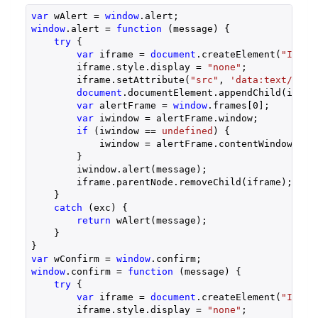
var
 wAlert = 
window
window
.alert = 
function
 (
message
) 
{

try
 {

var
 iframe = 
document
.createElement(
"IFRAM
        iframe.style.display = 
"none"
;

        iframe.setAttribute(
"src"
, 
'data:text/plai
document
.documentElement.appendChild(iframe
var
 alertFrame = 
window
.frames[
0
];

var
 iwindow = alertFrame.window;

if
 (iwindow == 
undefined
) {

            iwindow = alertFrame.contentWindow;

        }

        iwindow.alert(message);

        iframe.parentNode.removeChild(iframe);

    }

catch
 (exc) {

return
 wAlert(message);

    }

var
 wConfirm = 
window
window
.confirm = 
function
 (
message
) 
{

try
 {

var
 iframe = 
document
.createElement(
"IFRAM
        iframe.style.display = 
"none"
;
