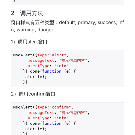
}
2、调用方法
窗口样式有五种类型：default, primary, success, inf
o, warning, danger
1）调用alert窗口
MsgAlert({
type
:
"alert"
,
messageText
: 
"提示信息内容"
,
alertType
: 
"info"
    }).done(
function
 (
e
) 
{
     alert(e);
    });
2）调用confirm窗口
MsgAlert({
type
:
"confirm"
,
messageText
: 
"提示信息内容"
,
alertType
: 
"info"
    }).done(
function
 (
e
) 
{
     alert(e);
    });