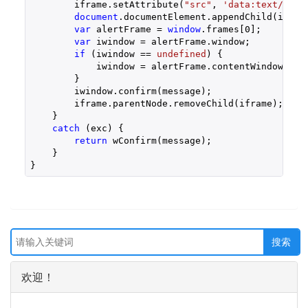
        iframe.setAttribute(
"src"
, 
'data:text/plai
document
.documentElement.appendChild(iframe
var
 alertFrame = 
window
.frames[
0
];

var
 iwindow = alertFrame.window;

if
 (iwindow == 
undefined
) {

            iwindow = alertFrame.contentWindow;

        }

        iwindow.confirm(message);

        iframe.parentNode.removeChild(iframe);

    }

catch
 (exc) {

return
 wConfirm(message);

    }

}
欢迎！