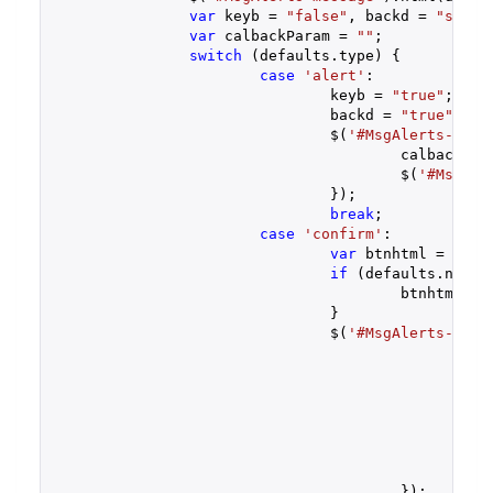
var
 keyb = 
"false"
, backd = 
"stati
var
 calbackParam = 
""
;

switch
 (defaults.type) {

case
'alert'
:

				keyb = 
"true"
;

				backd = 
"true"
;

				$(
'#MsgAlerts-foot
					calbackPa
					$(
'#MsgAle
				});

break
;

case
'confirm'
:

var
 btnhtml = 
'<bu
if
 (defaults.noBut
					btnhtml +=
				}

				$(
'#MsgAlerts-foot
if
						} 
						}

					});
