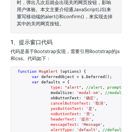
时，弹出几次后就会出现关闭网页按钮，影响
用户体验。本文主要介绍通JavaScript(JS)来
重写移动端的alert()和confirm()，来实现去掉
其中的关闭网页按钮。
1、提示窗口代码
代码是基于Bootstrap实现，需要引用Bootstrap的js
和css。代码如下：
function
MsgAlert
 (
options
) 
{

var
 deferredObject = $.Deferred();

var
 defaults = {

type
: 
"alert"
, 
//alert, prompt,con
		modalSize: 
'modal-sm'
, 
//modal-sm,
		okButtonText: 
'确定'
,

cancelButtonText
: 
'取消'
,

yesButtonText
: 
'是'
,

noButtonText
: 
'否'
,

headerText
: 
'提示'
,

messageText
: 
'Message'
,

alertType
: 
'default'
, 
//default, p