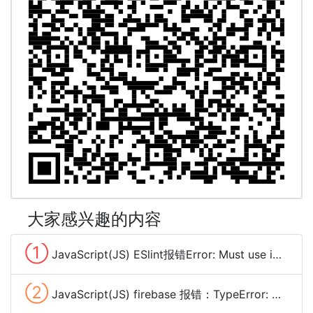
大家感兴趣的内容
①
JavaScript(JS) ESlint报错Error: Must use import to load ES Module解决方法
②
JavaScript(JS) firebase 报错：TypeError: Cannot read properties of undefined (reading 'app')解决方法