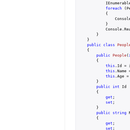
            IEnumerabl
foreach
 (P
            {

                Console
            }

            Console.Rea
        }

    }

public
class
Peopl
    {

public
People
(
{

this
.Id = i
this
.Name =
this
.Age = 
        }

public
int
 Id

        {

get
;

set
;

        }

public
string
 
        {

get
;

set
;
