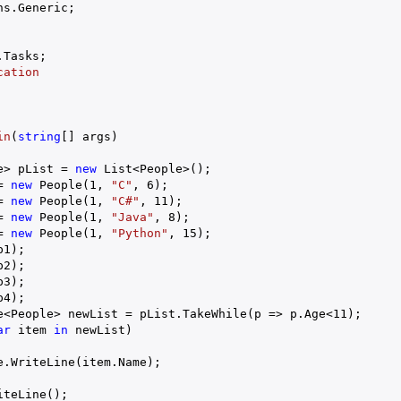
cation
in
(
string
[] args
)

e> pList = 
new
 List<People>();

= 
new
 People(
1
, 
"C"
, 
6
);

= 
new
 People(
1
, 
"C#"
, 
11
);

= 
new
 People(
1
, 
"Java"
, 
8
);

= 
new
 People(
1
, 
"Python"
, 
15
);

1);

2);

3);

4);

e<People> newList = pList.TakeWhile(p => p.Age<
11
);   

ar
 item 
in
 newList)  

.WriteLine(item.Name); 

teLine();
