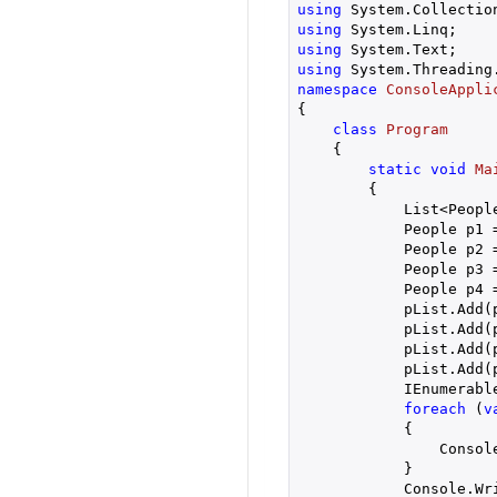
using
using
using
using
namespace
ConsoleAppli
{

class
Program
    {

static
void
Ma
{

            List<Peopl
            People p1 
            People p2 
            People p3 
            People p4 
            pList.Add(p
            pList.Add(p
            pList.Add(p
            pList.Add(p
            IEnumerabl
foreach
 (
v
            {

                Console
            }

            Console.Wri