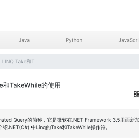
Java
Python
JavaScri
LINQ Take和T
ake和TakeWhile的使用
ntegrated Query的简称，它是微软在.NET Framework 3.
ET(C#) 中Linq的Take和TakeWhile操作符。