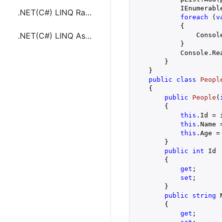
            IEnumerabl
.NET(C#) LINQ Range和Repeat的使用
foreach
 (
v
            {

.NET(C#) LINQ AsEnumeralbe、DefaultEmpty和Empty的使用
                Consol
            }

            Console.Rea
        }

    }

public
class
Peopl
    {

public
People
(
{

this
.Id = i
this
.Name =
this
.Age = 
        }

public
int
 Id

        {

get
;

set
;

        }

public
string
 
        {

get
;
