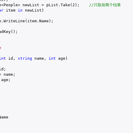
e<People> newList = pList.Take(
2
);    
//只取前两个结果
ar
 item 
in
 newList)

e.WriteLine(item.Name);              

dKey();

e
int
 id, 
string
 name, 
int
 age
)

d;

 name;

age;

Name
