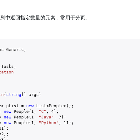
序列中返回指定数量的元素，常用于分页。
cation
in
(
string
[] args
)

e> pList = 
new
 List<People>();

= 
new
 People(
1
, 
"C"
, 
4
);

= 
new
 People(
1
, 
"Java"
, 
7
);

= 
new
 People(
1
, 
"Python"
, 
11
);

1);

2);

3);
