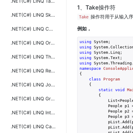
.NET(C#) LINQ Take和TakeWhile的使用
1、Take操作符
.NET(C#) LINQ Skip和SkipWhile的使用
操作符用于从输入
Take
例如，
.NET(C#) LINQ Concat和Union的使用
using
.NET(C#) LINQ OrderBy和OrderByDescending的使用
using
using
.NET(C#) LINQ ThenBy和ThenByDescending的使用
using
using
namespace
ConsoleAppli
.NET(C#) LINQ Reverse和Distinct的使用
{

class
Program
.NET(C#) LINQ Join和GroupJoin的使用
    {

static
void
Ma
{

.NET(C#) LINQ GroupBy和GroupJoin的使用
            List<Peopl
            People p1 
            People p2 
.NET(C#) LINQ Intersect和Except的使用
            People p3 
            pList.Add(p
.NET(C#) LINQ Cast和OfType的使用
            pList.Add(p
            pList.Add(p