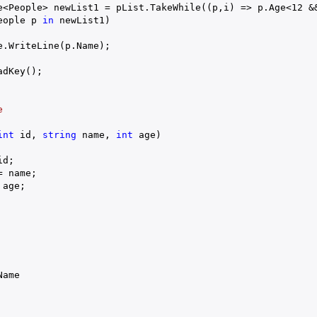
e<People> newList1 = pList.TakeWhile((p,i) => p.Age<
12
 &
eople p 
in
 newList1)

.WriteLine(p.Name); 

dKey();

e
int
 id, 
string
 name, 
int
 age
)

d;

 name;

age;

Name
