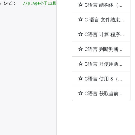
& i<
2
);   
//p.Age小于12且下标小于2
C语言 结构体（struct）和联合体（union）的区别
C 语言 文件结束（EOF）
C语言 计算 程序的执行时间
C语言 判断判断用户输入的是否是一个整数
C语言 只使用两个指针反转一个单向链表
C语言 使用 &（取地址符）和 *（解引用符）
C语言 获取当前工作目录