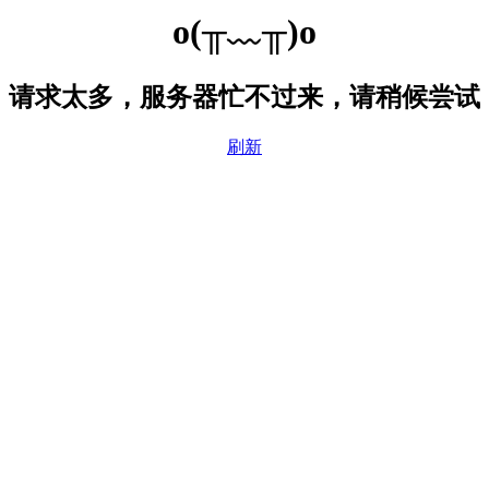
o(╥﹏╥)o
请求太多，服务器忙不过来，请稍候尝试
刷新