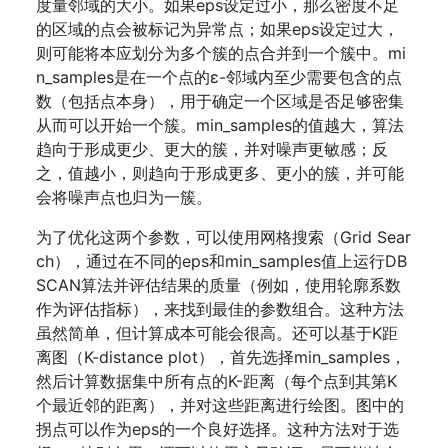
度量邻域的大小。如果eps设定过小，那么密度不足
的区域的点会被标记为异常点；如果eps设定过大，
则可能将本应划分为多个簇的点合并到一个簇中。mi
n_samples是在一个点的ε-邻域内至少需要包含的点
数（包括点本身），用于确定一个区域是否足够密集
从而可以开始一个簇。min_samples的值越大，算法
趋向于形成更少、更大的簇，并对噪声更敏感；反
之，值越小，则趋向于形成更多、更小的簇，并可能
会将噪声点也归为一簇。
为了优化这两个参数，可以使用网格搜索（Grid Sear
ch），通过在不同的eps和min_samples值上运行DB
SCAN算法并评估结果的质量（例如，使用轮廓系数
作为评估指标），来找到最佳的参数组合。这种方法
虽然简单，但计算成本可能会很高。还可以基于K距
离图（K-distance plot），首先选择min_samples，
然后计算数据集中所有点的K-距离（每个点到其第K
个最近邻的距离），并对这些距离进行绘图。图中的
拐点可以作为eps的一个良好选择。这种方法对于选