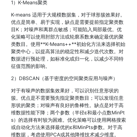
1）K-Means聚类
K-means 适用于大规模数据集，对于球形簇效果好。
优点是简单、易于实现，缺点是需要提前指定聚类数
目K；对噪声和离群点敏感；可能陷入局部最优。优
化策略可以使用肘部方法或轮廓系数来确定最优的聚
类数目。使用**K-Means++**初始化方法来选择初始
聚类中心，以提高算法的稳定性和减少迭代次数。对
数据进行预处理，如标准化或归一化，以减少不同特
征值范围的影响。
2）DBSCAN（基于密度的空间聚类应用与噪声）
对于有噪声的数据集效果好，可以识别任意形状的
簇。优点是不需要预先指定聚类数目；可以发现任意
形状的聚类；对噪声有良好的鲁棒性。缺点是对于高
维数据性能下降；两个参数（半径ε和最小点数MinPt
s）的选择有时较为困难。优化策略可以使用网格搜索
或自动化方法来选择最优的ε和MinPts参数。对于高
维数据，考虑使用PCA或其他降维技术减少维度。