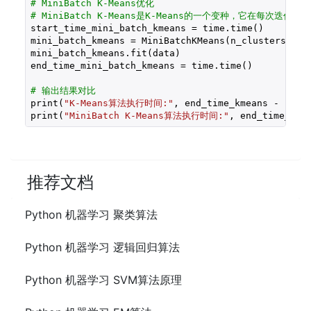
# MiniBatch K-Means优化
# MiniBatch K-Means是K-Means的一个变种，它在每
start_time_mini_batch_kmeans = time.time()

mini_batch_kmeans = MiniBatchKMeans(n_clusters=
5
, 
mini_batch_kmeans.fit(data)

end_time_mini_batch_kmeans = time.time()

# 输出结果对比
print(
"K-Means算法执行时间:"
, end_time_kmeans - star
print(
"MiniBatch K-Means算法执行时间:"
, end_time_min
推荐文档
Python 机器学习 聚类算法
Python 机器学习 逻辑回归算法
Python 机器学习 SVM算法原理