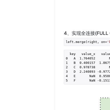
4、实现全连接(FULL O
left.merge(right, on=
'
  key   value_x   value
0   A  1.764052       N
1   B  0.400157  1.8675
2   C  0.978738       N
3   D  2.240893 -0.9772
4   E       NaN  0.9500
5   F       NaN -0.151