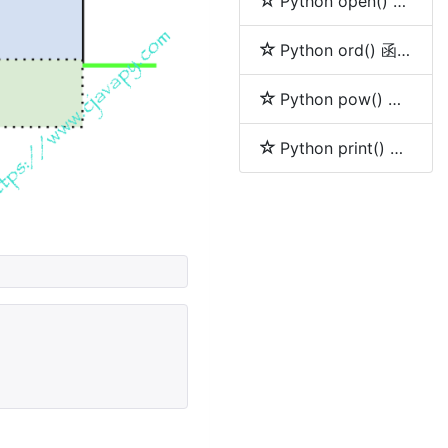
Python open() 函数
Python ord() 函数
Python pow() 函数
Python print() 函数