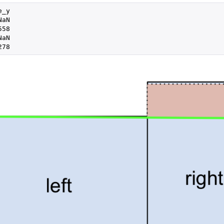
_y

aN

58

aN

278