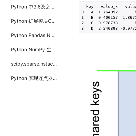
Python 中3.6及之前版本datetime没有fromisoformat()的解决方法
  key   value_x   value
0   A  1.764052       N
1   B  0.400157  1.8675
Python 扩展模块Cython安装及使用
2   C  0.978738       N
3   D  2.240893 -0.977
Python Pandas Numpy的作用和优势及对比关系型数据库
Python NumPy 生成随机数的方法及示例
scipy.sparse.hstack 与 np.hstack 区别及使用
Python 实现连点器5种方法