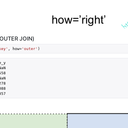
UTER JOIN)
key'
, how=
'outer'
_y

aN

58

aN

78

88

357