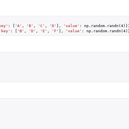
key'
: [
'A'
, 
'B'
, 
'C'
, 
'D'
], 
'value'
: np.random.randn(4)})
'key'
: [
'B'
, 
'D'
, 
'E'
, 
'F'
], 
'value'