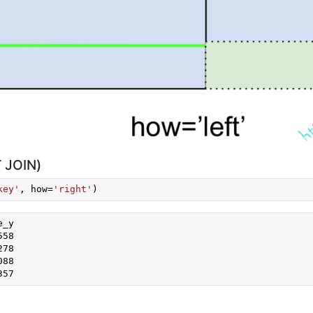
JOIN)
key'
, how=
'right'
_y

58

78

88

357