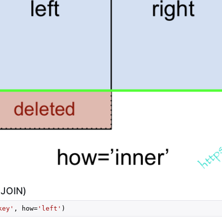
JOIN)
key'
, how=
'left'