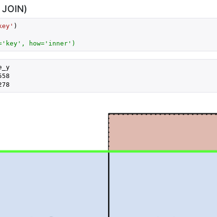
JOIN)
key'
='key', how='inner')
_y

58

278