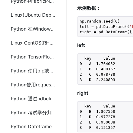
Python中Fabric的安装
示例数据：
Linux(Ubuntu Debian LinuxMint)安装python3.7.1并且兼容python2
np.random.seed(0)

left = pd.DataFrame({
'
Python 在Windows、Mac和Linux上安装pip的方法
right = pd.DataFrame({
Linux CentOS(RHEL 7/6)和Fedora(29-25) 安装Python 3.7.2
left
Python TensorFlow Dataset.from_tensors与Dataset.from_tensor_slices 区别
  key     value

0   A  1.764052

1   B  0.400157

Python 使用pip或easy_install或手动安装库/模块/软件包
2   C  0.978738

Python使用requests、urllib2、httplib2、http.client执行Get和Post请求
right
Python 通过hdbcli配置连接SAP HANA数据库方法及示例代码
  key     value

0   B  1.867558

Python 考试学分判断中if-elif重复代码减少优化简化方法
1   D -0.977278

2   E  0.950088

Python Dateframe列中匹配查找数据(list)添加新列的方法