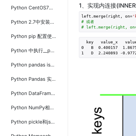
1、实现内连接(INNER 
Python CentOS7上安装pip3的推荐的简单方法
left.merge(right, on=
'
Python 2.7中安装pip的方法及步骤
# 或者
# left.merge(right, on
Python pip 配置使用国内镜像源
  key   value_x   value
0   B  0.400157  1.8675
Python 中执行__peg_parser__报错SyntaxError: You found it!
1   D  2.240893 -0.977
Python pandas isna() 和 isnull() 区别
Python Pandas 实现两个DataFrame连接(INNER (LEFT RIGHT FULL) OUTER) JOIN
Python DataFrame 单元格为空(null)修改指定单元格的值的方法
Python NumPy相对于list列表的优势介绍
Python pickle和json模块配置及使用