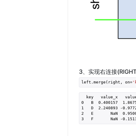
3、实现右连接(RIGHT 
left.merge(right, on=
'
  key   value_x   value
0   B  0.400157  1.8675
1   D  2.240893 -0.9772
2   E       NaN  0.9500
3   F       NaN -0.151