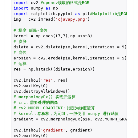
import
 cv2 
#opencv读取的格式是BGR
import
 numpy 
as
import
 matplotlib.pyplot 
as
 plt
#Matplotlib是RGB
img = cv2.imread(
'cjavapy.png'
)

# 梯度=膨胀-腐蚀
kernel = np.ones((
7
,
7
# 膨胀
dilate = cv2.dilate(pie,kernel,iterations = 
5
# 腐蚀
erosion = cv2.erode(pie,kernel,iterations = 
5
# 运算
res = np.hstack((dilate,erosion))

cv2.imshow(
'res'
, res)

cv2.waitKey(
0
)

# morphologyEx() 实现开运算
# src：需要处理的图像
# cv2.MORPH_GRADIENT：指定为梯度运算
# kernel：卷积核，为元组，一般使用 numpy 进行赋值
gradient = cv2.morphologyEx(pie, cv2.MORPH_GRADIENT
cv2.imshow(
'gradient'
, gradient)

cv2.waitKey(
0
)
