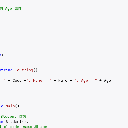
的 Age 属性


e
;

string
ToString
(
)

= "
 + Code +
", Name = "
 + Name + 
", Age = "
 + Age;

id
Main
(
)

Student 对象
ew
 Student();

t 的 code、name 和 age