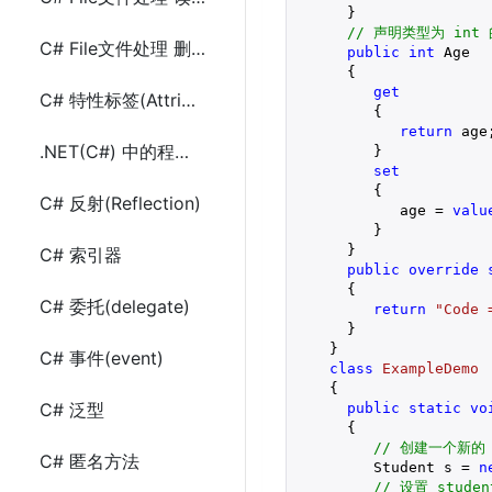
      }

// 声明类型为 int 
C# File文件处理 删除文件
public
int
 Age

      {

get
C# 特性标签(Attribute)
         {

return
 age;
.NET(C#) 中的程序集
         }

set
         {

C# 反射(Reflection)
            age = 
valu
         }

      }

C# 索引器
public
override
{

C# 委托(delegate)
return
"Code 
      }

    }

C# 事件(event)
class
ExampleDemo
    {

C# 泛型
public
static
vo
{

// 创建一个新的 
C# 匿名方法
         Student s = 
n
// 设置 studen