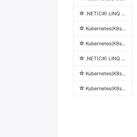
.NET(C#) LINQ 简介
Kubernetes(K8s) service(服务)
Kubernetes(K8s) pod
.NET(C#) LINQ 中join、into、let和group by的使用
Kubernetes(K8s) Replication Controller(RC)
Kubernetes(K8s) Replica Set (RS)