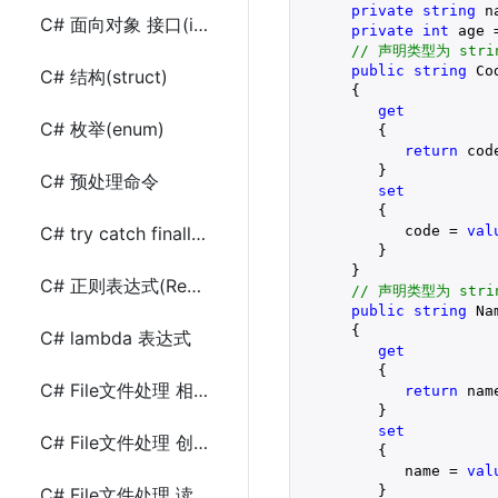
private
string
 n
C# 面向对象 接口(interface)和虚方法(virtual)
private
int
 age 
// 声明类型为 stri
public
string
 Cod
C# 结构(struct)
      {

get
C# 枚举(enum)
         {

return
 code
         }

C# 预处理命令
set
         {

            code = 
val
C# try catch finally异常处理(Exception)
         }

      }

C# 正则表达式(Regex)
// 声明类型为 stri
public
string
 Nam
      {

C# lambda 表达式
get
         {

C# File文件处理 相关方法
return
 name
         }

set
C# File文件处理 创建和写文件
         {

            name = 
val
         }

C# File文件处理 读文件