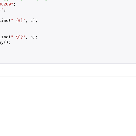
00269"
;

i"
;

Line(
" {0}"
, s);

Line(
" {0}"
, s);

y();
