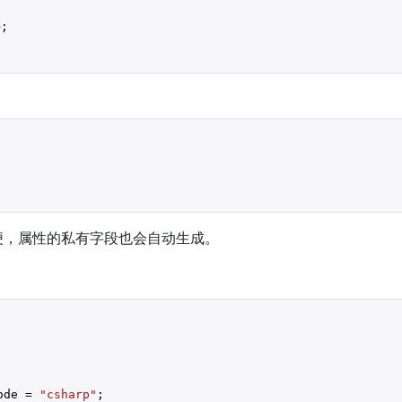
;
便，属性的私有字段也会自动生成。
ode = 
"csharp"
;
