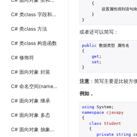
C# 面向对象 类和对象的声明及使用
    {
        设置属性得到语句块
C# 类class 字段和属性
    }
}
C# 类class 方法
或者还可以简写：
C# 类class 构造函数
public
 数据类型 属性名
{
get
;
C# 修饰符
set
;
}
C# 面向对象 封装
注意
：简写主要是比较方
C# 命名空间(namespace)
例如，
C# 面向对象 继承
using
namespace
cjavapy
C# 面向对象 多态
{

class
Student
C# 面向对象 抽象类、抽象属性和抽象方法
   {

private
string
 c