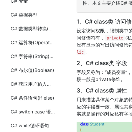
C# 变量
性。本文主要介绍C# 类
C# 类据类型
1、C# class类 访问
C# 数据类型转换(Casting)
设定访问权限，限制类中
问修饰符有，
(
private
C# 运算符(Operators)
没有显示的写出访问修饰
。
lic
C# 字符串(String)的使用
2、C# class类 字段
C# 布尔值(Boolean)
字段又称为：“成员变量”
段一般是private修饰。
C# 获取用户输入和输出信息
3、C# class类 属性
C# 条件语句(If else)
用来描述具体某个对象的特
应的字段要一致。属性其
C# switch case 语句
实就是操作的对应私有字
C# while循环语句