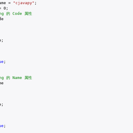
ame = 
"cjavapy"
;

= 
0
;

ng 的 Code 属性
e

;

ue
;

ng 的 Name 属性
e

;

ue
;
