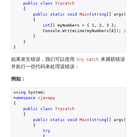
public
class
Trycatch
    {

public
static
void
Main
(
string
[] args
)

{

int
[] myNumbers = { 
1
, 
2
, 
3
 };

            Console.WriteLine(myNumbers[
8
]); 
// 不
        }

    }

}
如果发生错误，我们可以使用
来捕获错误
try catch
并执行一些代码来处理该错误：
例如：
using
namespace
cjavapy
{

public
class
Trycatch
    {

public
static
void
Main
(
string
[] args
)

{

try
            {
