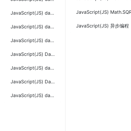
JavaScript(JS) Math.SQ
JavaScript(JS) date.toString ()
JavaScript(JS) 异步编程
JavaScript(JS) date.toTimeString ()
JavaScript(JS) date.toUTCString()
JavaScript(JS) Date.parse(datestring)
JavaScript(JS) date.valueOf ()
JavaScript(JS) Date.year,month,day,[hours,[minutes,[seconds,[ms]]])
JavaScript(JS) date.toLocaleString()