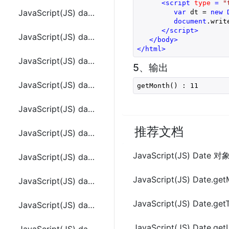
<
script
type
 = 
"
JavaScript(JS) date.getUTCFullYear()
var
 dt = 
new
document
.writ
</
script
>
JavaScript(JS) date.getUTCHours ()
</
body
>
</
html
>
JavaScript(JS) date.getUTCMilliseconds()
5、输出
JavaScript(JS) date.getUTCMinutes()
getMonth() : 11 
JavaScript(JS) date.getUTCMonth()
推荐文档
JavaScript(JS) date.getUTCSeconds()
JavaScript(JS) Date 对
JavaScript(JS) date.getYear()
JavaScript(JS) Date.getM
JavaScript(JS) date.setDate( dayValue )
JavaScript(JS) Date.get
JavaScript(JS) date.setFullYear(yearValue[, monthValue[, dayValue]])
JavaScript(JS) Date.ge