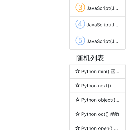
③
JavaScript(JS) date.getUTCHours ()
④
JavaScript(JS) date.getFullYear()
⑤
JavaScript(JS) date.setDate( dayValue )
随机列表
Python min() 函数
Python next() 函数
Python object() 函数
Python oct() 函数
Python open() 函数