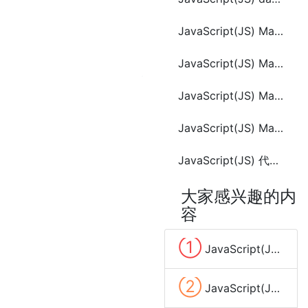
JavaScript(JS) Math.LN2
JavaScript(JS) Math.LOG2E
JavaScript(JS) Math.PI
JavaScript(JS) Math.random()
JavaScript(JS) 代码编写规范
大家感兴趣的内
容
①
JavaScript(JS) date.toLocaleString()
②
JavaScript(JS) date.getYear()