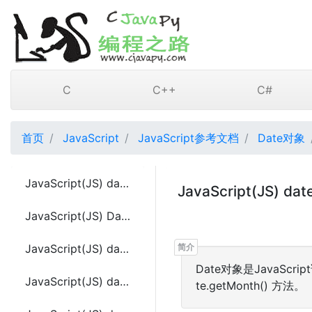
C
C++
C#
首页
JavaScript
JavaScript参考文档
Date对象
JavaScript(JS) date.constructor
JavaScript(JS) dat
JavaScript(JS) Date()
JavaScript(JS) date.getDate()
Date对象是JavaScr
JavaScript(JS) date.getDay()
te.getMonth() 方法。