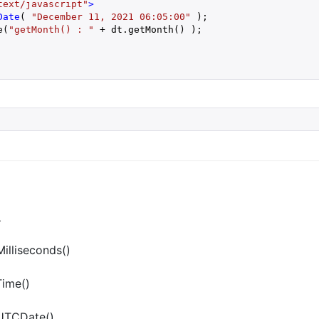
text/javascript"
>
Date
( 
"December 11, 2021 06:05:00"
 );

e(
"getMonth() : "
 + dt.getMonth() ); 

象
illiseconds()
Time()
tUTCDate()