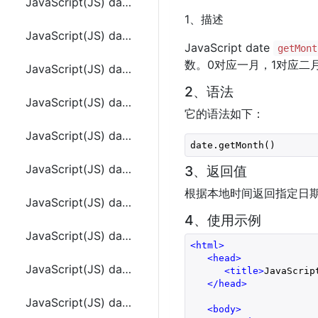
JavaScript(JS) date.getFullYear()
1、描述
JavaScript(JS) date.getHours()
JavaScript date
getMont
数。0对应一月，1对应二
JavaScript(JS) date.getMilliseconds()
2、语法
JavaScript(JS) date.getMinutes()
它的语法如下：
JavaScript(JS) date.getMonth()
date.getMonth()
JavaScript(JS) date.getSeconds()
3、返回值
根据本地时间返回指定日
JavaScript(JS) date.getTime()
4、使用示例
JavaScript(JS) date.getTimezoneOffset()
<
html
>
<
head
>
JavaScript(JS) date.getUTCDate()
<
title
>
JavaScrip
</
head
>
JavaScript(JS) date.getUTCDay()
<
body
>