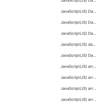
JavaScript(JS) Date.getDay()
JavaScript(JS) Date.getMinutes()
JavaScript(JS) Date.getTimezoneOffset()
JavaScript(JS) Date.getUTCFullYear()
JavaScript(JS) date.valueOf ()
JavaScript(JS) Date()
JavaScript(JS) array.constructor
JavaScript(JS) array.pop()
JavaScript(JS) array.shift()
JavaScript(JS) array.toString()