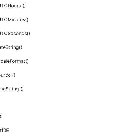
UTCHours ()
UTCMinutes()
tUTCSeconds()
teString()
ocaleFormat()
urce ()
meString ()
10
G10E