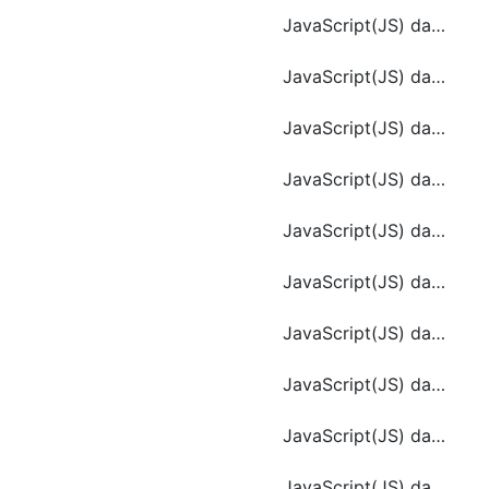
JavaScript(JS) date.getDate()
JavaScript(JS) date.getHours()
JavaScript(JS) date.getUTCDay()
JavaScript(JS) date.getUTCMilliseconds()
JavaScript(JS) date.getUTCMonth()
JavaScript(JS) date.getYear()
JavaScript(JS) date.toGMTString()
JavaScript(JS) date.toLocaleTimeString ()
JavaScript(JS) date.toString ()
JavaScript(JS) date.toUTCString()