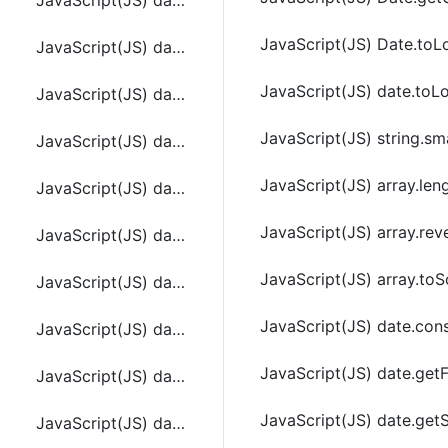
JavaScript(JS) date.setHours(hoursValue[, minutesValue[, secondsValue[, msValue]]])
JavaScript(JS) Date.toLo
JavaScript(JS) date.setMilliseconds(millisecondsValue)
JavaScript(JS) date.toLo
JavaScript(JS) date.setMinutes(minutesValue[, secondsValue[, msValue]])
JavaScript(JS) string.sma
JavaScript(JS) date.setMonth(monthValue[, dayValue])
JavaScript(JS) array.len
JavaScript(JS) date.setSeconds(secondsValue[, msValue])
JavaScript(JS) array.rev
JavaScript(JS) date.setTime(timeValue)
JavaScript(JS) array.toS
JavaScript(JS) date.setUTCDate(dayValue)
JavaScript(JS) date.con
JavaScript(JS) date.setUTCFullYear(yearValue[, monthValue[, dayValue]])
JavaScript(JS) date.getF
JavaScript(JS) date.setUTCHours(hoursValue[, minutesValue[, secondsValue[, msValue]]])
JavaScript(JS) date.get
JavaScript(JS) date.setUTCMilliseconds(millisecondsValue)