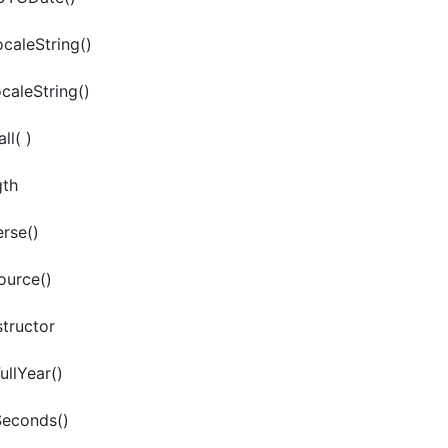
caleString()
caleString()
ll( )
gth
erse()
ource()
structor
ullYear()
Seconds()