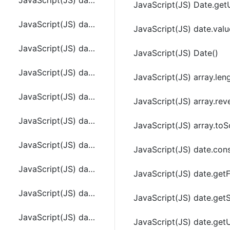
JavaScript(JS) date.setHours(hoursValue[, minutesValue[, secondsValue[, msValue]]])
JavaScript(JS) Date.ge
JavaScript(JS) date.setMilliseconds(millisecondsValue)
JavaScript(JS) date.valu
JavaScript(JS) date.setMinutes(minutesValue[, secondsValue[, msValue]])
JavaScript(JS) Date()
JavaScript(JS) date.setMonth(monthValue[, dayValue])
JavaScript(JS) array.len
JavaScript(JS) date.setSeconds(secondsValue[, msValue])
JavaScript(JS) array.rev
JavaScript(JS) date.setTime(timeValue)
JavaScript(JS) array.toS
JavaScript(JS) date.setUTCDate(dayValue)
JavaScript(JS) date.con
JavaScript(JS) date.setUTCFullYear(yearValue[, monthValue[, dayValue]])
JavaScript(JS) date.getF
JavaScript(JS) date.setUTCHours(hoursValue[, minutesValue[, secondsValue[, msValue]]])
JavaScript(JS) date.get
JavaScript(JS) date.setUTCMilliseconds(millisecondsValue)
JavaScript(JS) date.get