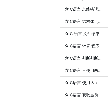
C语言 总线错误（bus error）与段错误（segmentation fault）
C语言 结构体（struct）和联合体（union）的区别
C 语言 文件结束（EOF）
C语言 计算 程序的执行时间
C语言 判断判断用户输入的是否是一个整数
C语言 只使用两个指针反转一个单向链表
C语言 使用 &（取地址符）和 *（解引用符）
C语言 获取当前工作目录