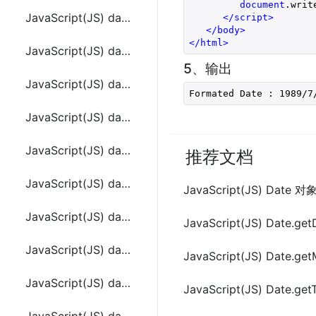
document
.writ
JavaScript(JS) date.getUTCFullYear()
</
script
>
</
body
>
</
html
>
JavaScript(JS) date.getUTCHours ()
5、输出
JavaScript(JS) date.getUTCMilliseconds()
Formated Date : 1989/7
JavaScript(JS) date.getUTCMinutes()
JavaScript(JS) date.getUTCMonth()
推荐文档
JavaScript(JS) date.getUTCSeconds()
JavaScript(JS) Date 对
JavaScript(JS) date.getYear()
JavaScript(JS) Date.get
JavaScript(JS) date.setDate( dayValue )
JavaScript(JS) Date.get
JavaScript(JS) date.setFullYear(yearValue[, monthValue[, dayValue]])
JavaScript(JS) Date.get