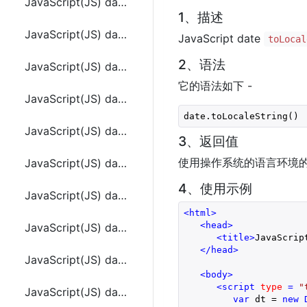
JavaScript(JS) date.getFullYear()
1、描述
JavaScript(JS) date.getHours()
JavaScript date
toLocal
2、语法
JavaScript(JS) date.getMilliseconds()
它的语法如下 -
JavaScript(JS) date.getMinutes()
date.toLocaleString()
JavaScript(JS) date.getMonth()
3、返回值
使用操作系统的语言环境的约
JavaScript(JS) date.getSeconds()
4、使用示例
JavaScript(JS) date.getTime()
<
html
>
<
head
>
JavaScript(JS) date.getTimezoneOffset()
<
title
>
JavaScrip
</
head
>
JavaScript(JS) date.getUTCDate()
<
body
>
<
script
type
 = 
"
JavaScript(JS) date.getUTCDay()
var
 dt = 
new