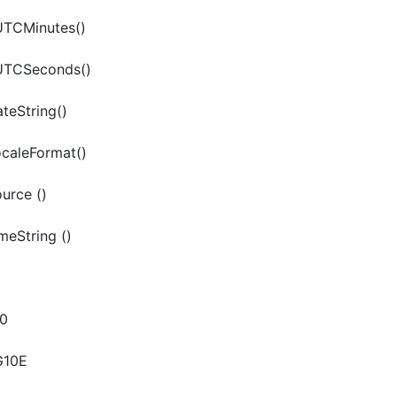
UTCMinutes()
tUTCSeconds()
teString()
ocaleFormat()
urce ()
meString ()
10
G10E