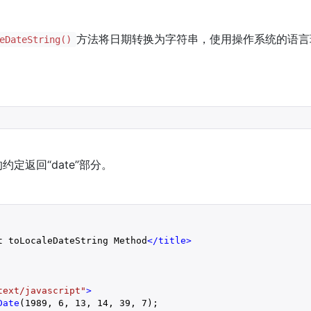
方法将日期转换为字符串，使用操作系统的语言环境
eDateString()
定返回“date”部分。
t toLocaleDateString Method
</
title
>
text/javascript"
>
Date
(
1989
, 
6
, 
13
, 
14
, 
39
, 
7
);
