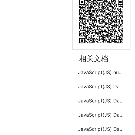
相关文档
JavaScript(JS) number.toLocaleString()
JavaScript(JS) Date.getMilliseconds()
JavaScript(JS) Date.getMonth()
JavaScript(JS) Date.getTimezoneOffset()
JavaScript(JS) Date.getUTCFullYear()