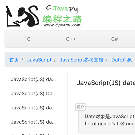
C
C++
C#
首页
JavaScript
JavaScript参考文档
Date对象
JavaScript(JS) date.constructor
JavaScript(JS) dat
JavaScript(JS) Date()
JavaScript(JS) date.getDate()
Date对象是JavaScr
JavaScript(JS) date.getDay()
te.toLocaleDateStri