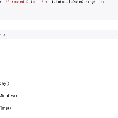
e( 
"Formated Date : "
 + dt.toLocaleDateString() ); 

/13
象
Day()
Minutes()
Time()