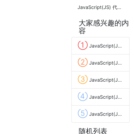
JavaScript(JS) 代码编写规范
大家感兴趣的内
容
①
JavaScript(JS) date.toLocaleString()
②
JavaScript(JS) date.getYear()
③
JavaScript(JS) date.getUTCHours ()
④
JavaScript(JS) date.getFullYear()
⑤
JavaScript(JS) date.setDate( dayValue )
随机列表