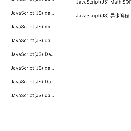
JavaScript(JS) Math.SQ
JavaScript(JS) date.toString ()
JavaScript(JS) 异步编程
JavaScript(JS) date.toTimeString ()
JavaScript(JS) date.toUTCString()
JavaScript(JS) Date.parse(datestring)
JavaScript(JS) date.valueOf ()
JavaScript(JS) Date.year,month,day,[hours,[minutes,[seconds,[ms]]])
JavaScript(JS) date.toLocaleString()