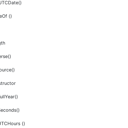
tUTCDate()
eOf ()
gth
erse()
ource()
structor
ullYear()
Seconds()
UTCHours ()