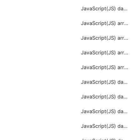
JavaScript(JS) date.toLocaleString()
JavaScript(JS) array.constructor
JavaScript(JS) array.pop()
JavaScript(JS) array.shift()
JavaScript(JS) array.toString()
JavaScript(JS) date.getDate()
JavaScript(JS) date.getHours()
JavaScript(JS) date.getUTCDay()
JavaScript(JS) date.getUTCMilliseconds()