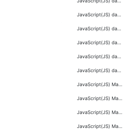
JavaScript(JS) date.getUTCMonth()
JavaScript(JS) date.getYear()
JavaScript(JS) date.toGMTString()
JavaScript(JS) date.toLocaleTimeString ()
JavaScript(JS) date.toString ()
JavaScript(JS) date.toUTCString()
JavaScript(JS) Math.LN2
JavaScript(JS) Math.LOG2E
JavaScript(JS) Math.PI
JavaScript(JS) Math.random()