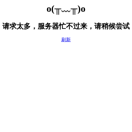
o(╥﹏╥)o
请求太多，服务器忙不过来，请稍候尝试
刷新