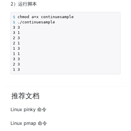
2）运行脚本
$
 chmod a+x continuesample
$
 ./continuesample
3 3

3 1

2 3

2 1

1 3

1 1

3 3

2 3

1 3
推荐文档
Linux pinky 命令
Linux pmap 命令