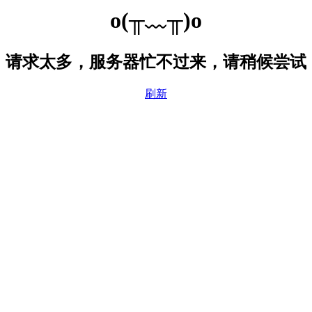
o(╥﹏╥)o
请求太多，服务器忙不过来，请稍候尝试
刷新