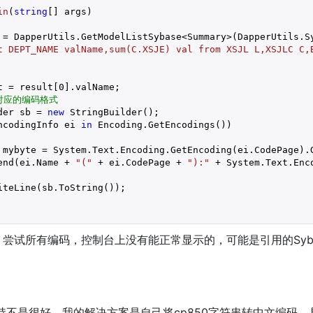
in
(
string
[] args
)
 = DapperUtils.GetModelListSybase<Summary>(DapperUtils.Sy
t DEPT_NAME valName,sum(C.XSJE) val from XSJL L,XSJLC C,
t = result[
0
].valName;

对应的编码格式
der sb = 
new
 StringBuilder();

ncodingInfo ei 
in
 Encoding.GetEncodings())

 mybyte = System.Text.Encoding.GetEncoding(ei.CodePage).G
end(ei.Name + 
"("
 + ei.CodePage + 
"):"
 + System.Text.Enc
teLine(sb.ToString());

尝试所有编码，控制台上没有能正常显示的，可能是引用的Syb
文支持不是很好，我的解决方案是自己将cp850字符串转中文编码