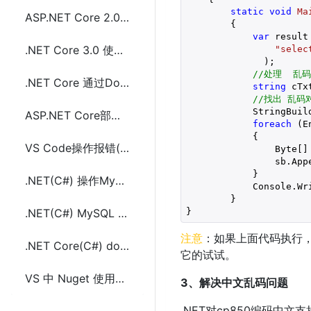
static
void
Ma
ASP.NET Core 2.0使用中间件或过滤器(Filter)处理异常及示例代码
{
var
 result
.NET Core 3.0 使用dotnet ef时报错问题
"selec
              );

//处理  乱码
.NET Core 通过Dockerfile 构建镜像时Nuget报错：UntrustedRoot: self signed certificate in certificate chain解决方法
string
 cTx
//找出 乱码
            StringBuil
ASP.NET Core部署Win10的IIS上报错(Failed to load ASP.NET Core runtime)解决方法
foreach
 (E
            {

VS Code操作报错((this.configurationService.getValue(...) || []).filter is not a function)解决方法
                Byte[]
                sb.App
            }

.NET(C#) 操作MySQL报错Character set 'utf8mb3' is not supported 解决方法
            Console.Wri
        }

}
.NET(C#) MySQL conn.Open()报错：SSL Connection error的解决方法
注意
：如果上面代码执行，
.NET Core(C#) docker pull mcr.microsoft.com 镜像慢或拉取失败的解决方法
它的试试。
VS 中 Nuget 使用报错 无法加载源 服务索引 解决方法
3、解决中文乱码问题
.NET对cp850编码中