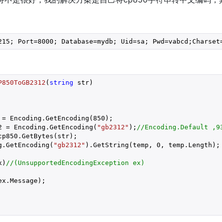
215
; Port=
8000
; Database=mydb; Uid=sa; Pwd=vabcd;Charset
P850ToGB2312
(
string
 str
 = Encoding.GetEncoding(
850
);

2 = Encoding.GetEncoding(
"gb2312"
);
//Encoding.Default ,9
cp850.GetBytes(str);

g.GetEncoding(
"gb2312"
).GetString(temp, 
0
, temp.Length);

x)
//(UnsupportedEncodingException ex)
x.Message);
