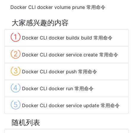
Docker CLI docker volume prune 常用命令
大家感兴趣的内容
①
Docker CLI docker buildx build 常用命令
②
Docker CLI docker service create 常用命令
③
Docker CLI docker push 常用命令
④
Docker CLI docker run 常用命令
⑤
Docker CLI docker service update 常用命令
随机列表