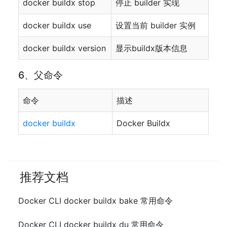
docker buildx stop
停止 builder 实现
docker buildx use
设置当前 builder 实例
docker buildx version
显示buildx版本信息
6、父命令
命令
描述
docker buildx
Docker Buildx
推荐文档
Docker CLI docker buildx bake 常用命令
Docker CLI docker buildx du 常用命令