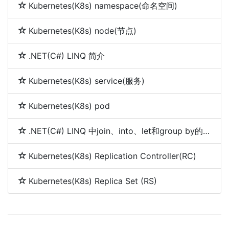
Kubernetes(K8s) namespace(命名空间)
Kubernetes(K8s) node(节点)
.NET(C#) LINQ 简介
Kubernetes(K8s) service(服务)
Kubernetes(K8s) pod
.NET(C#) LINQ 中join、into、let和group by的使用
Kubernetes(K8s) Replication Controller(RC)
Kubernetes(K8s) Replica Set (RS)