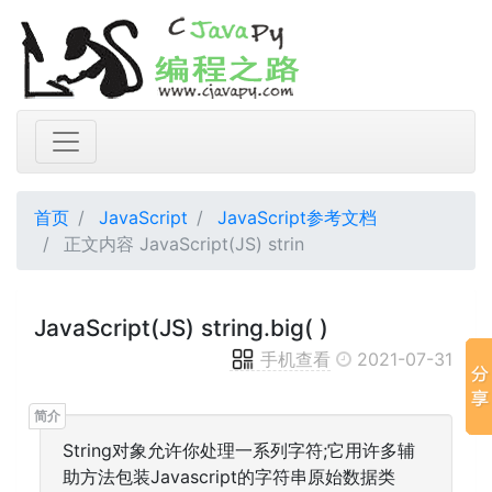
首页
JavaScript
JavaScript参考文档
正文内容 JavaScript(JS) strin
JavaScript(JS) string.big( )
手机查看
2021-07-31
String对象允许你处理一系列字符;它用许多辅
助方法包装Javascript的字符串原始数据类