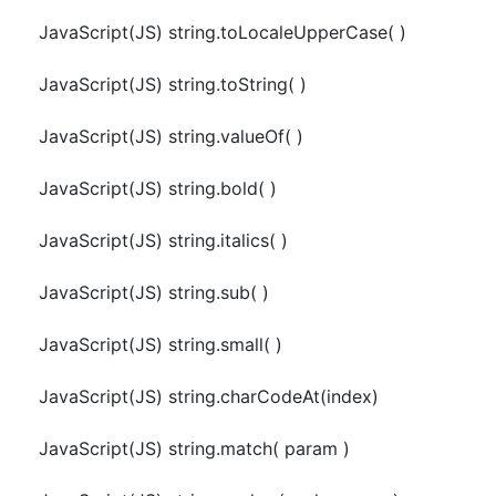
JavaScript(JS) string.toLocaleUpperCase( )
JavaScript(JS) string.toString( )
JavaScript(JS) string.valueOf( )
JavaScript(JS) string.bold( )
JavaScript(JS) string.italics( )
JavaScript(JS) string.sub( )
JavaScript(JS) string.small( )
JavaScript(JS) string.charCodeAt(index)
JavaScript(JS) string.match( param )