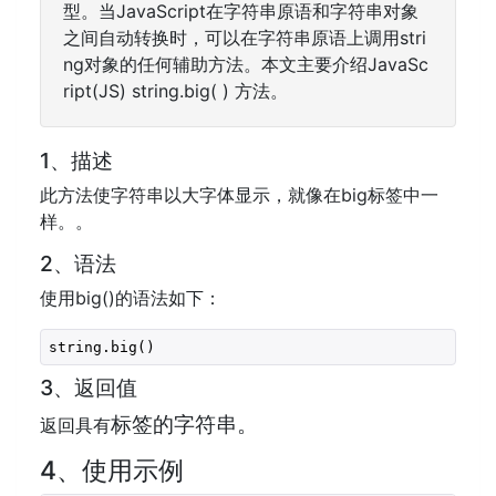
型。当JavaScript在字符串原语和字符串对象
之间自动转换时，可以在字符串原语上调用stri
ng对象的任何辅助方法。本文主要介绍JavaSc
ript(JS) string.big( ) 方法。
1、描述
此方法使字符串以大字体显示，就像在big标签中一
样。。
2、语法
使用big()的语法如下：
string.big()
3、返回值
标签的字符串。
返回具有
4、使用示例