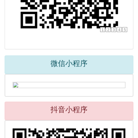
1
2
3
4
5
微信小程序
抖音小程序