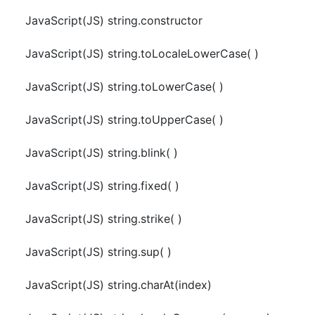
JavaScript(JS) string.constructor
JavaScript(JS) string.toLocaleLowerCase( )
JavaScript(JS) string.toLowerCase( )
JavaScript(JS) string.toUpperCase( )
JavaScript(JS) string.blink( )
JavaScript(JS) string.fixed( )
JavaScript(JS) string.strike( )
JavaScript(JS) string.sup( )
JavaScript(JS) string.charAt(index)