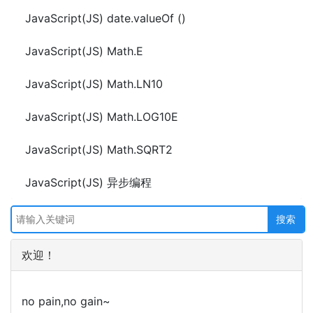
JavaScript(JS) date.valueOf ()
JavaScript(JS) Math.E
JavaScript(JS) Math.LN10
JavaScript(JS) Math.LOG10E
JavaScript(JS) Math.SQRT2
JavaScript(JS) 异步编程
欢迎！
no pain,no gain~